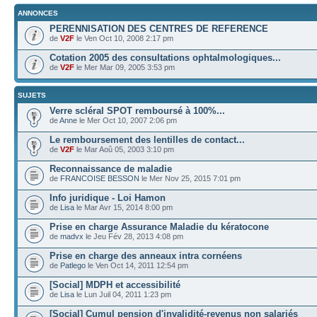
ANNONCES
PERENNISATION DES CENTRES DE REFERENCE
de
V2F
le Ven Oct 10, 2008 2:17 pm
Cotation 2005 des consultations ophtalmologiques...
de
V2F
le Mer Mar 09, 2005 3:53 pm
SUJETS
Verre scléral SPOT remboursé à 100%...
de
Anne
le Mer Oct 10, 2007 2:06 pm
Le remboursement des lentilles de contact...
de
V2F
le Mar Aoû 05, 2003 3:10 pm
Reconnaissance de maladie
de
FRANCOISE BESSON
le Mer Nov 25, 2015 7:01 pm
Info juridique - Loi Hamon
de
Lisa
le Mar Avr 15, 2014 8:00 pm
Prise en charge Assurance Maladie du kératocone
de
madvx
le Jeu Fév 28, 2013 4:08 pm
Prise en charge des anneaux intra cornéens
de
Patlego
le Ven Oct 14, 2011 12:54 pm
[Social] MDPH et accessibilité
de
Lisa
le Lun Juil 04, 2011 1:23 pm
[Social] Cumul pension d'invalidité-revenus non salariés