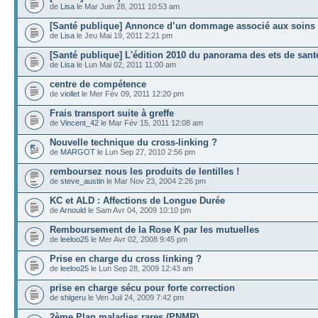
de
Lisa
le Mar Juin 28, 2011 10:53 am
[Santé publique] Annonce d’un dommage associé aux soins
de
Lisa
le Jeu Mai 19, 2011 2:21 pm
[Santé publique] L'édition 2010 du panorama des ets de sant
de
Lisa
le Lun Mai 02, 2011 11:00 am
centre de compétence
de
viollet
le Mer Fév 09, 2011 12:20 pm
Frais transport suite à greffe
de
Vincent_42
le Mar Fév 15, 2011 12:08 am
Nouvelle technique du cross-linking ?
de
MARGOT
le Lun Sep 27, 2010 2:56 pm
remboursez nous les produits de lentilles !
de
steve_austin
le Mar Nov 23, 2004 2:26 pm
KC et ALD : Affections de Longue Durée
de
Arnould
le Sam Avr 04, 2009 10:10 pm
Remboursement de la Rose K par les mutuelles
de
leeloo25
le Mer Avr 02, 2008 9:45 pm
Prise en charge du cross linking ?
de
leeloo25
le Lun Sep 28, 2009 12:43 am
prise en charge sécu pour forte correction
de
shigeru
le Ven Juil 24, 2009 7:42 pm
2ème Plan maladies rares (PNMR)