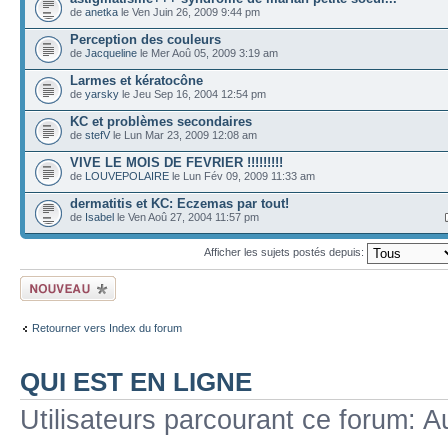
de
anetka
le Ven Juin 26, 2009 9:44 pm
Perception des couleurs
de
Jacqueline
le Mer Aoû 05, 2009 3:19 am
Larmes et kératocône
de
yarsky
le Jeu Sep 16, 2004 12:54 pm
KC et problèmes secondaires
de
stefV
le Lun Mar 23, 2009 12:08 am
VIVE LE MOIS DE FEVRIER !!!!!!!!!
de
LOUVEPOLAIRE
le Lun Fév 09, 2009 11:33 am
dermatitis et KC: Eczemas par tout!
de
Isabel
le Ven Aoû 27, 2004 11:57 pm
Afficher les sujets postés depuis:
Ecrire un nouveau
sujet
Retourner vers Index du forum
QUI EST EN LIGNE
Utilisateurs parcourant ce forum: Au