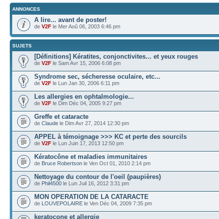
ANNONCES
A lire... avant de poster!
de
V2F
le Mer Aoû 06, 2003 6:46 pm
SUJETS
[Définitions] Kératites, conjonctivites... et yeux rouges
de
V2F
le Sam Avr 15, 2006 6:08 pm
Syndrome sec, sécheresse oculaire, etc...
de
V2F
le Lun Jan 30, 2006 6:11 pm
Les allergies en ophtalmologie...
de
V2F
le Dim Déc 04, 2005 9:27 pm
Greffe et cataracte
de
Claude
le Dim Avr 27, 2014 12:30 pm
APPEL à témoignage >>> KC et perte des sourcils
de
V2F
le Lun Juin 17, 2013 12:50 pm
Kératocône et maladies immunitaires
de
Bruce Robertson
le Ven Oct 01, 2010 2:14 pm
Nettoyage du contour de l'oeil (paupières)
de
Phil4500
le Lun Juil 16, 2012 3:31 pm
MON OPERATION DE LA CATARACTE
de
LOUVEPOLAIRE
le Ven Déc 04, 2009 7:35 pm
keratocone et allergie