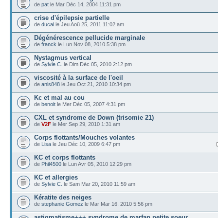
de
pat
le Mar Déc 14, 2004 11:31 pm
crise d'épilepsie partielle
de
ducal
le Jeu Aoû 25, 2011 11:02 am
Dégénérescence pellucide marginale
de
franck
le Lun Nov 08, 2010 5:38 pm
Nystagmus vertical
de
Sylvie C.
le Dim Déc 05, 2010 2:12 pm
viscosité à la surface de l'oeil
de
anis848
le Jeu Oct 21, 2010 10:34 pm
Kc et mal au cou
de
benoit
le Mer Déc 05, 2007 4:31 pm
CXL et syndrome de Down (trisomie 21)
de
V2F
le Mer Sep 29, 2010 1:31 am
Corps flottants/Mouches volantes
de
Lisa
le Jeu Déc 10, 2009 6:47 pm
KC et corps flottants
de
Phil4500
le Lun Avr 05, 2010 12:29 pm
KC et allergies
de
Sylvie C.
le Sam Mar 20, 2010 11:59 am
Kératite des neiges
de
stephanie Gomez
le Mar Mar 16, 2010 5:56 pm
astigmatisme+++ syndrome de marfan petite soeur...