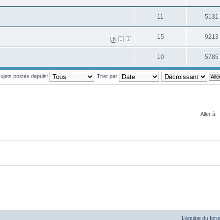
11
5131
15
9213
1
2
10
5785
 sujets postés depuis:
Trier par
Aller à:
L’équipe du for