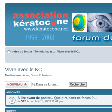
Index du forum
‹
Témoignages...
‹
Vivre avec le KC...
Vivre avec le KC...
Modérateurs:
Anne
,
Bruce Robertson
Ecrire un nouveau
sujet
ANNONCES
A lire avant de poster... Que dire dans ce forum ?...
de
V2F
le Lun Aoû 18, 2003 12:41 pm
SUJETS