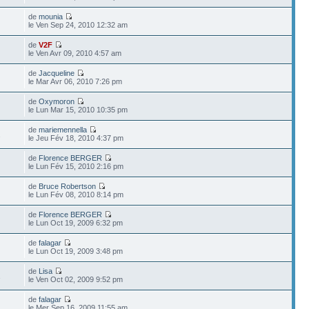
de
mounia
le Ven Sep 24, 2010 12:32 am
de
V2F
le Ven Avr 09, 2010 4:57 am
de
Jacqueline
le Mar Avr 06, 2010 7:26 pm
de
Oxymoron
le Lun Mar 15, 2010 10:35 pm
de
mariemennella
2
le Jeu Fév 18, 2010 4:37 pm
de
Florence BERGER
le Lun Fév 15, 2010 2:16 pm
de
Bruce Robertson
le Lun Fév 08, 2010 8:14 pm
de
Florence BERGER
le Lun Oct 19, 2009 6:32 pm
de
falagar
le Lun Oct 19, 2009 3:48 pm
de
Lisa
1
le Ven Oct 02, 2009 9:52 pm
de
falagar
le Mer Sep 16, 2009 11:55 am