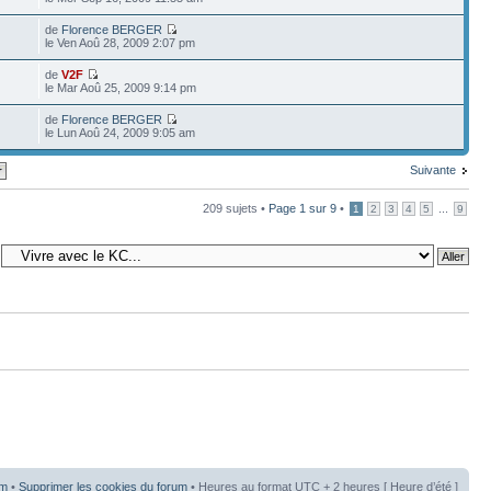
de
Florence BERGER
le Ven Aoû 28, 2009 2:07 pm
de
V2F
le Mar Aoû 25, 2009 9:14 pm
de
Florence BERGER
le Lun Aoû 24, 2009 9:05 am
Suivante
209 sujets •
Page
1
sur
9
•
...
1
2
3
4
5
9
um
•
Supprimer les cookies du forum
• Heures au format UTC + 2 heures [ Heure d’été ]