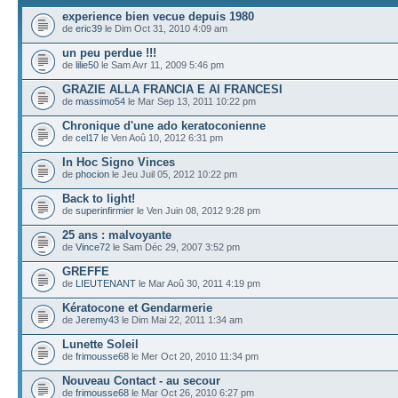
experience bien vecue depuis 1980
de
eric39
le Dim Oct 31, 2010 4:09 am
un peu perdue !!!
de
lilie50
le Sam Avr 11, 2009 5:46 pm
GRAZIE ALLA FRANCIA E AI FRANCESI
de
massimo54
le Mar Sep 13, 2011 10:22 pm
Chronique d'une ado keratoconienne
de
cel17
le Ven Aoû 10, 2012 6:31 pm
In Hoc Signo Vinces
de
phocion
le Jeu Juil 05, 2012 10:22 pm
Back to light!
de
superinfirmier
le Ven Juin 08, 2012 9:28 pm
25 ans : malvoyante
de
Vince72
le Sam Déc 29, 2007 3:52 pm
GREFFE
de
LIEUTENANT
le Mar Aoû 30, 2011 4:19 pm
Kératocone et Gendarmerie
de
Jeremy43
le Dim Mai 22, 2011 1:34 am
Lunette Soleil
de
frimousse68
le Mer Oct 20, 2010 11:34 pm
Nouveau Contact - au secour
de
frimousse68
le Mar Oct 26, 2010 6:27 pm