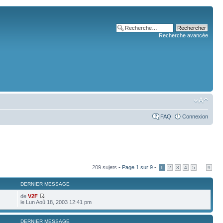
Recherche avancée
FAQ
Connexion
209 sujets •
Page
1
sur
9
•
...
1
2
3
4
5
9
DERNIER MESSAGE
de
V2F
le Lun Aoû 18, 2003 12:41 pm
DERNIER MESSAGE