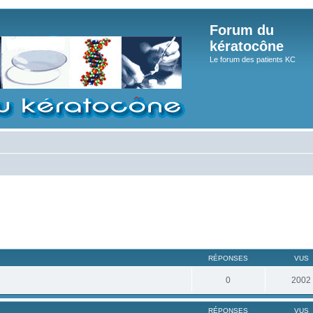
Forum du
kératocône
Le forum des patients KC
RÉPONSES
VUS
0
2002
RÉPONSES
VUS