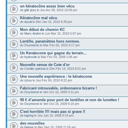
un kératocône assez bien vécu
de
g6k jess
le Jeu Avr 08, 2010 10:09 pm
Kératocône mal vécu
de
ducal
le Dim Jan 31, 2010 5:49 pm
Mon début de chemin KC
de
Marc-Andre
le Lun Mar 15, 2010 5:07 pm
Lentille, paramètres hors normes.
de
Oxymoron
le Mar Fév 02, 2010 4:17 pm
Un Keratocone qui gagne du terrain...
de
hydroxile
le Mar Fév 03, 2009 1:06 am
Nouvelle venue de Cote d'or
de
Cordier patricia
le Dim Fév 14, 2010 8:51 pm
Une nouvelle exprérience : le kératocone
de
zizou
le Jeu Fév 04, 2010 8:22 pm
Fabricant introuvable, ordonnance bizarre !
de
Oxymoron
le Ven Oct 16, 2009 3:11 pm
90 € d’amende pour port de lentilles et non de lunettes !
de
Oxymoron
le Ven Oct 16, 2009 6:16 pm
C'est horrible !!!! mais pas si grave !!
de
ingring
le Jeu Jan 10, 2008 9:24 pm
des nouvelles
de
falagar
le Mer Sep 16, 2009 11:55 am