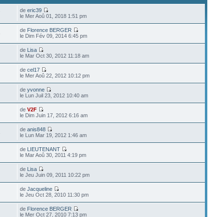
de
eric39
7
le Mer Aoû 01, 2018 1:51 pm
de
Florence BERGER
6
le Dim Fév 09, 2014 6:45 pm
de
Lisa
le Mar Oct 30, 2012 11:18 am
de
cel17
le Mer Aoû 22, 2012 10:12 pm
de
yvonne
le Lun Juil 23, 2012 10:40 am
de
V2F
le Dim Juin 17, 2012 6:16 am
de
anis848
3
le Lun Mar 19, 2012 1:46 am
de
LIEUTENANT
le Mar Aoû 30, 2011 4:19 pm
de
Lisa
le Jeu Juin 09, 2011 10:22 pm
de
Jacqueline
le Jeu Oct 28, 2010 11:30 pm
de
Florence BERGER
le Mer Oct 27, 2010 7:13 pm