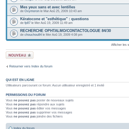
Mes yeux sans et avec lentilles
de
Oxymoron
le Mar Aoû 25, 2009 10:43 am
Kératocone et "esthétique" : questions
de
fp87
le Mer Aoû 19, 2009 11:49 am
RECHERCHE OPHTALMO/CONTACTOLOGUE 84/30
de
chouchou84
le Mer Aoû 19, 2009 4:08 pm
Afficher les
Ecrire un nouveau
sujet
Retourner vers Index du forum
QUI EST EN LIGNE
Utilisateurs parcourant ce forum: Aucun utilisateur enregistré et 1 invité
PERMISSIONS DU FORUM
Vous
ne pouvez pas
poster de nouveaux sujets
Vous
ne pouvez pas
répondre aux sujets
Vous
ne pouvez pas
éditer vos messages
Vous
ne pouvez pas
supprimer vos messages
Vous
ne pouvez pas
joindre des fichiers
Index du forum