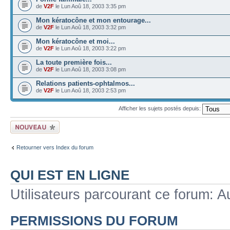
de
V2F
le Lun Aoû 18, 2003 3:35 pm
Mon kératocône et mon entourage...
de
V2F
le Lun Aoû 18, 2003 3:32 pm
Mon kératocône et moi...
de
V2F
le Lun Aoû 18, 2003 3:22 pm
La toute première fois...
de
V2F
le Lun Aoû 18, 2003 3:08 pm
Relations patients-ophtalmos...
de
V2F
le Lun Aoû 18, 2003 2:53 pm
Afficher les sujets postés depuis:
Ecrire un nouveau
sujet
Retourner vers Index du forum
QUI EST EN LIGNE
Utilisateurs parcourant ce forum: Au
PERMISSIONS DU FORUM