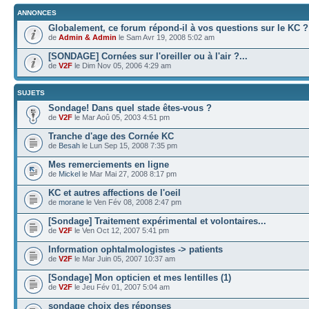
ANNONCES
Globalement, ce forum répond-il à vos questions sur le KC ?
de
Admin & Admin
le Sam Avr 19, 2008 5:02 am
[SONDAGE] Cornées sur l'oreiller ou à l'air ?...
de
V2F
le Dim Nov 05, 2006 4:29 am
SUJETS
Sondage! Dans quel stade êtes-vous ?
de
V2F
le Mar Aoû 05, 2003 4:51 pm
Tranche d'age des Cornée KC
de
Besah
le Lun Sep 15, 2008 7:35 pm
Mes remerciements en ligne
de
Mickel
le Mar Mai 27, 2008 8:17 pm
KC et autres affections de l'oeil
de
morane
le Ven Fév 08, 2008 2:47 pm
[Sondage] Traitement expérimental et volontaires...
de
V2F
le Ven Oct 12, 2007 5:41 pm
Information ophtalmologistes -> patients
de
V2F
le Mar Juin 05, 2007 10:37 am
[Sondage] Mon opticien et mes lentilles (1)
de
V2F
le Jeu Fév 01, 2007 5:04 am
sondage choix des réponses