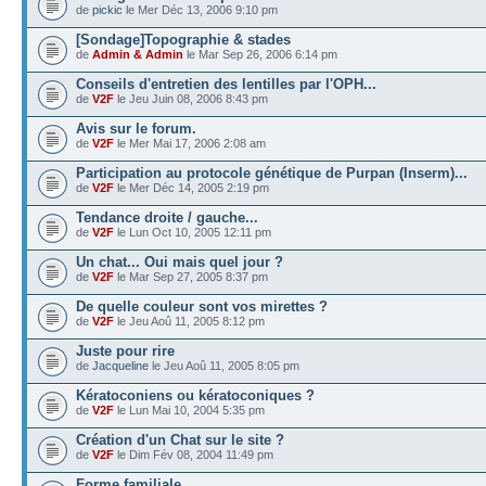
de
pickic
le Mer Déc 13, 2006 9:10 pm
[Sondage]Topographie & stades
de
Admin & Admin
le Mar Sep 26, 2006 6:14 pm
Conseils d'entretien des lentilles par l'OPH...
de
V2F
le Jeu Juin 08, 2006 8:43 pm
Avis sur le forum.
de
V2F
le Mer Mai 17, 2006 2:08 am
Participation au protocole génétique de Purpan (Inserm)...
de
V2F
le Mer Déc 14, 2005 2:19 pm
Tendance droite / gauche...
de
V2F
le Lun Oct 10, 2005 12:11 pm
Un chat... Oui mais quel jour ?
de
V2F
le Mar Sep 27, 2005 8:37 pm
De quelle couleur sont vos mirettes ?
de
V2F
le Jeu Aoû 11, 2005 8:12 pm
Juste pour rire
de
Jacqueline
le Jeu Aoû 11, 2005 8:05 pm
Kératoconiens ou kératoconiques ?
de
V2F
le Lun Mai 10, 2004 5:35 pm
Création d'un Chat sur le site ?
de
V2F
le Dim Fév 08, 2004 11:49 pm
Forme familiale...