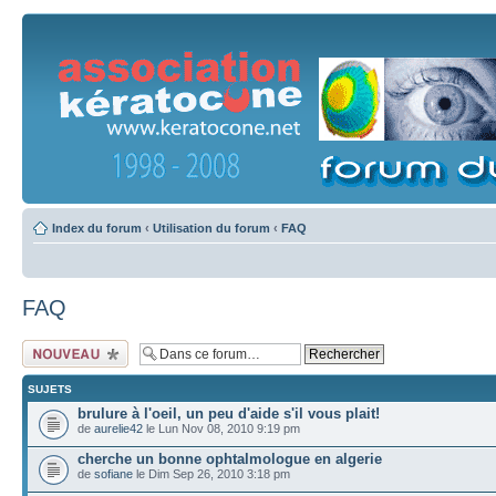
Index du forum
‹
Utilisation du forum
‹
FAQ
FAQ
Ecrire un nouveau
sujet
SUJETS
brulure à l'oeil, un peu d'aide s'il vous plait!
de
aurelie42
le Lun Nov 08, 2010 9:19 pm
cherche un bonne ophtalmologue en algerie
de
sofiane
le Dim Sep 26, 2010 3:18 pm