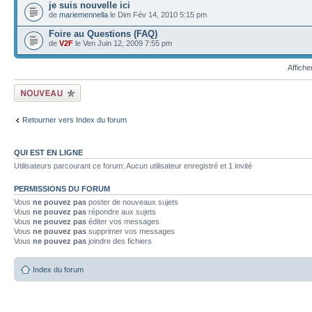
je suis nouvelle ici
de
mariemennella
le Dim Fév 14, 2010 5:15 pm
Foire au Questions (FAQ)
de
V2F
le Ven Juin 12, 2009 7:55 pm
Affiche
Ecrire un nouveau
sujet
Retourner vers Index du forum
QUI EST EN LIGNE
Utilisateurs parcourant ce forum: Aucun utilisateur enregistré et 1 invité
PERMISSIONS DU FORUM
Vous
ne pouvez pas
poster de nouveaux sujets
Vous
ne pouvez pas
répondre aux sujets
Vous
ne pouvez pas
éditer vos messages
Vous
ne pouvez pas
supprimer vos messages
Vous
ne pouvez pas
joindre des fichiers
Index du forum