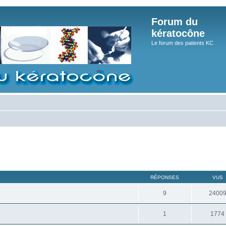
Forum du
kératocône
Le forum des patients KC
RÉPONSES
VUS
9
2400
1
1774