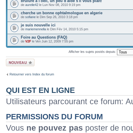
brulure à l'oeil, un peu d'aide s'il vous plait!
de
aurelie42
le Lun Nov 08, 2010 9:19 pm
cherche un bonne ophtalmologue en algerie
de
sofiane
le Dim Sep 26, 2010 3:18 pm
je suis nouvelle ici
de
mariemennella
le Dim Fév 14, 2010 5:15 pm
Foire au Questions (FAQ)
de
V2F
le Ven Juin 12, 2009 7:55 pm
Afficher les sujets postés depuis:
Ecrire un nouveau
sujet
Retourner vers Index du forum
QUI EST EN LIGNE
Utilisateurs parcourant ce forum: Au
PERMISSIONS DU FORUM
Vous
ne pouvez pas
poster de no