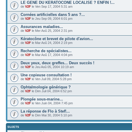
LE GENE DU KERATOCONE LOCALISE ? ENFIN !...
de
V2F
le Ven Sep 17, 2004 5:31 am
Cornées artificielles dans 5 ans ?...
de
V2F
le Jeu Sep 09, 2004 6:01 pm
Assurances maladies...
de
V2F
le Mer Aoû 25, 2004 2:31 pm
Kératocône et brevet de pilote d'avion...
de
V2F
le Mar Aoû 24, 2004 2:19 pm
Recherche de spécialistes...
de
V2F
le Mar Aoû 17, 2004 4:04 pm
Deux yeux, deux greffes... Deux succès !
de
V2F
le Jeu Aoû 05, 2004 10:19 am
Une copieuse consultation !
de
V2F
le Ven Juil 09, 2004 5:28 pm
Ophtalmologie générique ?
de
V2F
le Dim Juil 04, 2004 6:52 pm
Plongée sous-marine...
de
V2F
le Ven Juin 04, 2004 7:45 pm
La réponse de Flo à Stef!...
de
V2F
le Dim Mai 30, 2004 5:10 pm
SUJETS