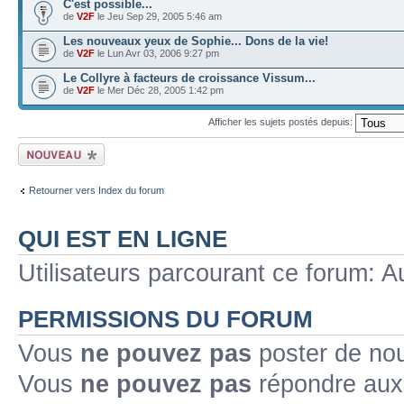
C'est possible...
de
V2F
le Jeu Sep 29, 2005 5:46 am
Les nouveaux yeux de Sophie... Dons de la vie!
de
V2F
le Lun Avr 03, 2006 9:27 pm
Le Collyre à facteurs de croissance Vissum...
de
V2F
le Mer Déc 28, 2005 1:42 pm
Afficher les sujets postés depuis:
Ecrire un nouveau
sujet
Retourner vers Index du forum
QUI EST EN LIGNE
Utilisateurs parcourant ce forum: Au
PERMISSIONS DU FORUM
Vous
ne pouvez pas
poster de no
Vous
ne pouvez pas
répondre aux