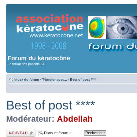
Forum du kératocône
Le forum des patients KC
Index du forum
‹
Témoignages...
‹
Best of post ****
Best of post ****
Modérateur:
Abdellah
Ecrire un nouveau
sujet