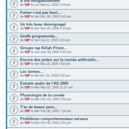
A lire obligatoirement!
de
V2F
le Lun Mai 01, 2006 2:19 am
Fumer c'est pas bon!...
de
V2F
le Ven Déc 09, 2005 5:45 pm
Un très beau témoignage!
de
V2F
le Ven Nov 25, 2005 5:44 pm
Greffe programmée...
de
V2F
le Ven Juil 22, 2005 3:24 pm
Groupe rap Killah Priest...
de
V2F
le Jeu Juin 30, 2005 4:20 pm
Encore des pistes sur la cornée artificielle...
de
V2F
le Ven Mai 13, 2005 7:02 pm
Les larmes...
de
V2F
le Ven Avr 15, 2005 5:00 pm
Extraits audio de l'AG 2005
de
V2F
le Mer Mar 02, 2005 11:07 am
Physiologie de la cornée
de
V2F
le Mer Fév 16, 2005 7:52 pm
T'as de beaux yeux...
de
V2F
le Mar Fév 08, 2005 7:16 am
Problèmes comportementaux nerveux
de
V2F
le Dim Fév 06, 2005 2:52 pm