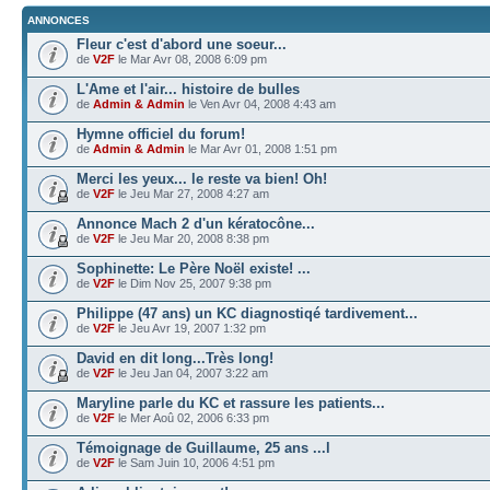
ANNONCES
Fleur c'est d'abord une soeur...
de
V2F
le Mar Avr 08, 2008 6:09 pm
L'Ame et l'air... histoire de bulles
de
Admin & Admin
le Ven Avr 04, 2008 4:43 am
Hymne officiel du forum!
de
Admin & Admin
le Mar Avr 01, 2008 1:51 pm
Merci les yeux... le reste va bien! Oh!
de
V2F
le Jeu Mar 27, 2008 4:27 am
Annonce Mach 2 d'un kératocône...
de
V2F
le Jeu Mar 20, 2008 8:38 pm
Sophinette: Le Père Noël existe! ...
de
V2F
le Dim Nov 25, 2007 9:38 pm
Philippe (47 ans) un KC diagnostiqé tardivement...
de
V2F
le Jeu Avr 19, 2007 1:32 pm
David en dit long...Très long!
de
V2F
le Jeu Jan 04, 2007 3:22 am
Maryline parle du KC et rassure les patients...
de
V2F
le Mer Aoû 02, 2006 6:33 pm
Témoignage de Guillaume, 25 ans ...l
de
V2F
le Sam Juin 10, 2006 4:51 pm