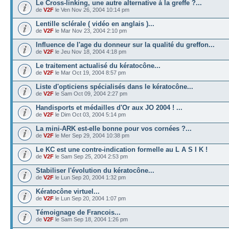
Le Cross-linking, une autre alternative à la greffe ?...
de
V2F
le Ven Nov 26, 2004 10:14 pm
Lentille sclérale ( vidéo en anglais )...
de
V2F
le Mar Nov 23, 2004 2:10 pm
Influence de l'age du donneur sur la qualité du greffon...
de
V2F
le Jeu Nov 18, 2004 4:18 pm
Le traitement actualisé du kératocône...
de
V2F
le Mar Oct 19, 2004 8:57 pm
Liste d'opticiens spécialisés dans le kératocône...
de
V2F
le Sam Oct 09, 2004 2:27 pm
Handisports et médailles d'Or aux JO 2004 ! ...
de
V2F
le Dim Oct 03, 2004 5:14 pm
La mini-ARK est-elle bonne pour vos cornées ?...
de
V2F
le Mer Sep 29, 2004 10:38 pm
Le KC est une contre-indication formelle au L A S I K !
de
V2F
le Sam Sep 25, 2004 2:53 pm
Stabiliser l'évolution du kératocône...
de
V2F
le Lun Sep 20, 2004 1:32 pm
Kératocône virtuel...
de
V2F
le Lun Sep 20, 2004 1:07 pm
Témoignage de Francois...
de
V2F
le Sam Sep 18, 2004 1:26 pm