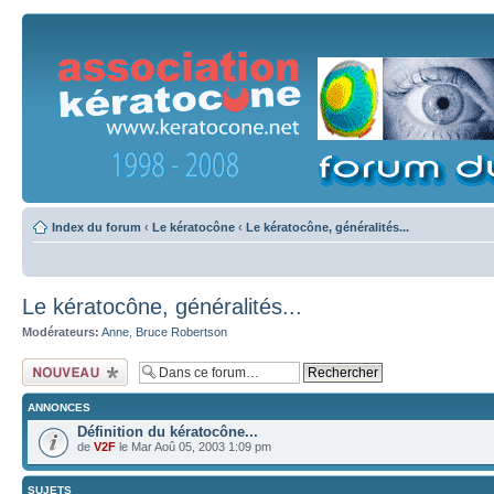
Index du forum
‹
Le kératocône
‹
Le kératocône, généralités...
Le kératocône, généralités...
Modérateurs:
Anne
,
Bruce Robertson
Ecrire un nouveau
sujet
ANNONCES
Définition du kératocône...
de
V2F
le Mar Aoû 05, 2003 1:09 pm
SUJETS