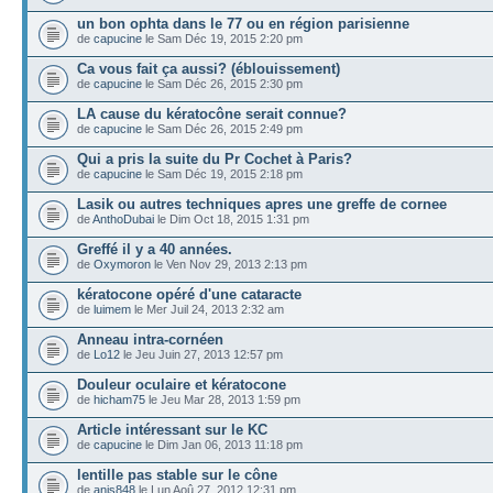
un bon ophta dans le 77 ou en région parisienne
de
capucine
le Sam Déc 19, 2015 2:20 pm
Ca vous fait ça aussi? (éblouissement)
de
capucine
le Sam Déc 26, 2015 2:30 pm
LA cause du kératocône serait connue?
de
capucine
le Sam Déc 26, 2015 2:49 pm
Qui a pris la suite du Pr Cochet à Paris?
de
capucine
le Sam Déc 19, 2015 2:18 pm
Lasik ou autres techniques apres une greffe de cornee
de
AnthoDubai
le Dim Oct 18, 2015 1:31 pm
Greffé il y a 40 années.
de
Oxymoron
le Ven Nov 29, 2013 2:13 pm
kératocone opéré d'une cataracte
de
luimem
le Mer Juil 24, 2013 2:32 am
Anneau intra-cornéen
de
Lo12
le Jeu Juin 27, 2013 12:57 pm
Douleur oculaire et kératocone
de
hicham75
le Jeu Mar 28, 2013 1:59 pm
Article intéressant sur le KC
de
capucine
le Dim Jan 06, 2013 11:18 pm
lentille pas stable sur le cône
de
anis848
le Lun Aoû 27, 2012 12:31 pm