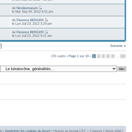
de
Nicolasmaoum
le Mar Sep 04, 2012 6:01 pm
de
Florence BERGER
le Lun Juil 23, 2012 3:29 pm
de
Florence BERGER
le Lun Juil 23, 2012 9:21 am
Suivante
235 sujets •
Page
1
sur
10
•
...
1
2
3
4
5
10
um
•
Supprimer les cookies du forum
• Heures au format UTC + 2 heures [ Heure d’été ]