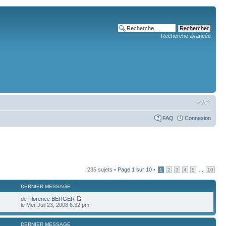
Recherche avancée
FAQ
Connexion
235 sujets •
Page
1
sur
10
•
...
1
2
3
4
5
10
DERNIER MESSAGE
de
Florence BERGER
2
le Mer Juil 23, 2008 6:32 pm
DERNIER MESSAGE