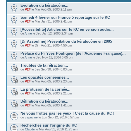
Evolution du kératocône...
de
V2F
le Mar Aoû 05, 2003 2:11 pm
Samedi 4 février sur France 5 reportage sur le KC
de
V2F
le Mar Jan 31, 2006 2:41 pm
[Accessibilité] Articles sur le KC en version audio...
de
Anne
le Jeu Jan 12, 2006 2:34 pm
[Dr Assouline] Présentation du kératocône en 2005
de
V2F
le Dim Aoû 21, 2005 4:50 pm
Préface du Pr Yves Pouliquen (de l'Académie Française)...
de
Anne
le Jeu Nov 11, 2004 6:05 pm
Troubles de la réfraction...
de
V2F
le Jeu Sep 30, 2004 8:03 pm
Les opacités cornéennes...
de
V2F
le Mar Aoû 05, 2003 2:23 pm
La protusion de la cornée...
de
V2F
le Mar Aoû 05, 2003 2:21 pm
Définition du kératocône...
de
V2F
le Mar Aoû 05, 2003 1:41 pm
Ne vous frottez pas les yeux ! C'est la cause du KC !
de
capucine
le Lun Sep 12, 2016 6:57 pm
Recherches sur l'origine du KC
de
Claude
le Mer Aoû 31, 2016 11:23 am