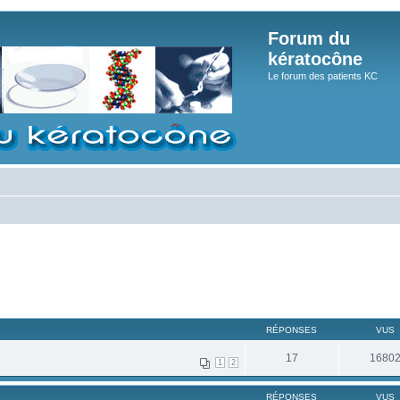
Forum du
kératocône
Le forum des patients KC
RÉPONSES
VUS
17
1680
1
2
RÉPONSES
VUS