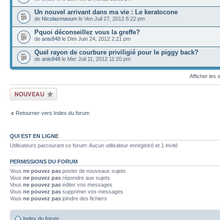
Un nouvel arrivant dans ma vie : Le keratocone
de
Nicolasmaoum
le Ven Juil 27, 2012 6:22 pm
Pquoi déconseillez vous la greffe?
de
anis848
le Dim Juin 24, 2012 2:21 pm
Quel rayon de courbure priviligié pour le piggy back?
de
anis848
le Mer Juil 11, 2012 11:20 pm
Afficher les
Ecrire un nouveau
sujet
Retourner vers Index du forum
QUI EST EN LIGNE
Utilisateurs parcourant ce forum: Aucun utilisateur enregistré et 1 invité
PERMISSIONS DU FORUM
Vous
ne pouvez pas
poster de nouveaux sujets
Vous
ne pouvez pas
répondre aux sujets
Vous
ne pouvez pas
éditer vos messages
Vous
ne pouvez pas
supprimer vos messages
Vous
ne pouvez pas
joindre des fichiers
Index du forum