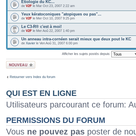
Etiologie du KC...
de
V2F
le Mar Oct 23, 2007 2:22 am
Yeux kératoconiques "atopiques ou pas"...
de
V2F
le Mer Oct 10, 2007 9:25 pm
Le C3-R® c'est à moi!
de
V2F
le Mer Aoû 22, 2007 1:40 pm
Un anneau intra-cornéen serait mieux que deux pout le KC
de
Xavier
le Ven Aoû 31, 2007 6:00 pm
Afficher les sujets postés depuis:
Ecrire un nouveau
sujet
Retourner vers Index du forum
QUI EST EN LIGNE
Utilisateurs parcourant ce forum: Au
PERMISSIONS DU FORUM
Vous
ne pouvez pas
poster de no