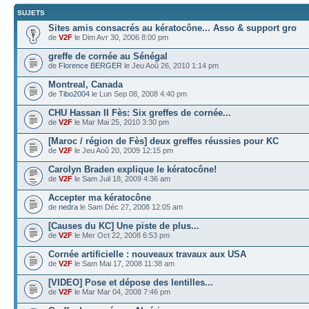
SUJETS
Sites amis consacrés au kératocône... Asso & support gro
de
V2F
le Dim Avr 30, 2006 8:00 pm
greffe de cornée au Sénégal
de
Florence BERGER
le Jeu Aoû 26, 2010 1:14 pm
Montreal, Canada
de
Tibo2004
le Lun Sep 08, 2008 4:40 pm
CHU Hassan II Fès: Six greffes de cornée...
de
V2F
le Mar Mai 25, 2010 3:30 pm
[Maroc / région de Fès] deux greffes réussies pour KC
de
V2F
le Jeu Aoû 20, 2009 12:15 pm
Carolyn Braden explique le kératocône!
de
V2F
le Sam Juil 18, 2009 4:36 am
Accepter ma kératocône
de
nedra
le Sam Déc 27, 2008 12:05 am
[Causes du KC] Une piste de plus...
de
V2F
le Mer Oct 22, 2008 6:53 pm
Cornée artificielle : nouveaux travaux aux USA
de
V2F
le Sam Mai 17, 2008 11:38 am
[VIDEO] Pose et dépose des lentilles...
de
V2F
le Mar Mar 04, 2008 7:46 pm