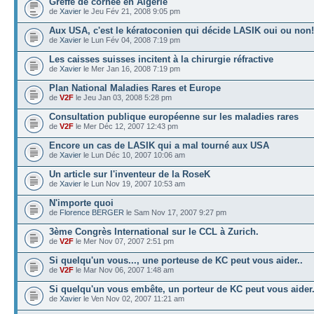
Greffe de cornée en Algérie
de
Xavier
le Jeu Fév 21, 2008 9:05 pm
Aux USA, c'est le kératoconien qui décide LASIK oui ou non!
de
Xavier
le Lun Fév 04, 2008 7:19 pm
Les caisses suisses incitent à la chirurgie réfractive
de
Xavier
le Mer Jan 16, 2008 7:19 pm
Plan National Maladies Rares et Europe
de
V2F
le Jeu Jan 03, 2008 5:28 pm
Consultation publique européenne sur les maladies rares
de
V2F
le Mer Déc 12, 2007 12:43 pm
Encore un cas de LASIK qui a mal tourné aux USA
de
Xavier
le Lun Déc 10, 2007 10:06 am
Un article sur l'inventeur de la RoseK
de
Xavier
le Lun Nov 19, 2007 10:53 am
N'importe quoi
de
Florence BERGER
le Sam Nov 17, 2007 9:27 pm
3ème Congrès International sur le CCL à Zurich.
de
V2F
le Mer Nov 07, 2007 2:51 pm
Si quelqu'un vous..., une porteuse de KC peut vous aider..
de
V2F
le Mar Nov 06, 2007 1:48 am
Si quelqu'un vous embête, un porteur de KC peut vous aider.
de
Xavier
le Ven Nov 02, 2007 11:21 am