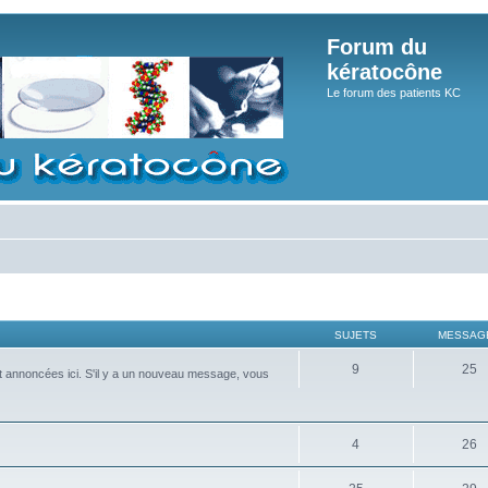
Forum du
kératocône
Le forum des patients KC
SUJETS
MESSAG
9
25
nt annoncées ici. S'il y a un nouveau message, vous
4
26