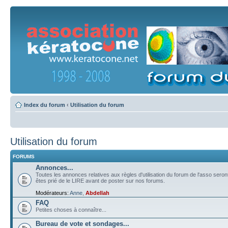
Index du forum
‹
Utilisation du forum
Utilisation du forum
FORUMS
Annonces...
Toutes les annonces relatives aux règles d'utilisation du forum de l'asso sero
êtes prié de le LIRE avant de poster sur nos forums.
Modérateurs:
Anne
,
Abdellah
FAQ
Petites choses à connaître...
Bureau de vote et sondages...