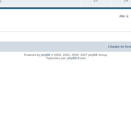
25
29
e!
Aller à:
L’équipe du for
Powered by
phpBB
© 2000, 2002, 2005, 2007 phpBB Group
Traduction par:
phpBB-fr.com