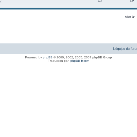
25
29
e!
Aller à:
L’équipe du for
Powered by
phpBB
© 2000, 2002, 2005, 2007 phpBB Group
Traduction par:
phpBB-fr.com