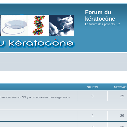
Forum du
kératocône
Le forum des patients KC
SUJETS
MESSAG
9
25
nt annoncées ici. S'il y a un nouveau message, vous
4
26