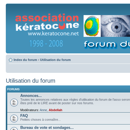
Index du forum
‹
Utilisation du forum
Utilisation du forum
FORUMS
Annonces...
Toutes les annonces relatives aux règles d'utilisation du forum de l'asso sero
êtes prié de le LIRE avant de poster sur nos forums.
Modérateurs:
Anne
,
Abdellah
FAQ
Petites choses à connaître...
Bureau de vote et sondages...