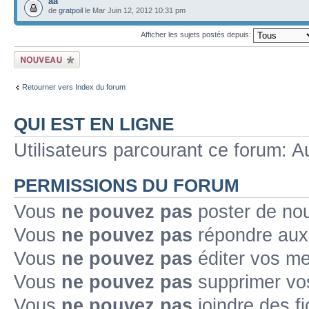
aa
de
gratpoil
le Mar Juin 12, 2012 10:31 pm
Afficher les sujets postés depuis:
Ecrire un nouveau
sujet
Retourner vers Index du forum
QUI EST EN LIGNE
Utilisateurs parcourant ce forum: Au
PERMISSIONS DU FORUM
Vous
ne pouvez pas
poster de no
Vous
ne pouvez pas
répondre aux
Vous
ne pouvez pas
éditer vos m
Vous
ne pouvez pas
supprimer v
Vous
ne pouvez pas
joindre des fi