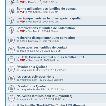
de
V2F
le Dim Oct 16, 2005 8:32 am
Bonne utilisation des lentilles de contact
de
V2F
le Ven Sep 02, 2005 8:36 pm
Les équipements en lentilles après la greffe ...
de
V2F
le Ven Nov 05, 2004 5:50 pm
Complications et limites de l'adaptation...
de
V2F
le Ven Mai 21, 2004 4:08 am
recherche déseperement une correction
de
sedi
le Mar Nov 21, 2017 9:55 am
Nager avec ses lentilles de contact
de
ducal
le Sam Juil 23, 2016 12:32 pm
[VIDEO] Dossier complet sur les lentilles SPOT...
de
V2F
le Sam Juin 17, 2006 9:49 pm
Révolution à Québec
de
Jacqueline
le Mer Fév 19, 2014 7:42 pm
les verres sclérocornéens
de
yvonne
le Sam Fév 01, 2014 2:58 pm
Révolution à Québec
de
Jacqueline
le Mer Fév 19, 2014 7:42 pm
Nouvelles lentilles pour KC (hybrides)
de
capucine
le Lun Fév 17, 2014 10:03 pm
Nvlle lentille "EyeBridCône" labo LCS (France)