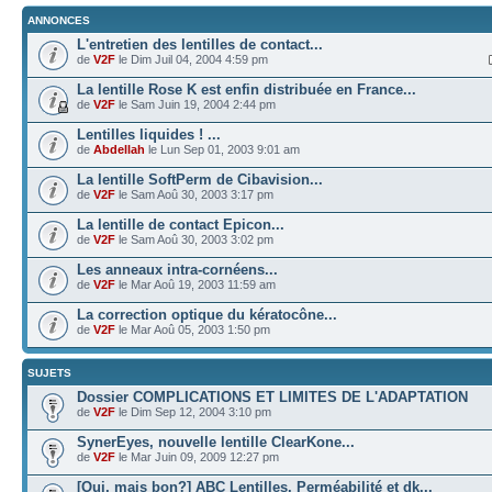
ANNONCES
L'entretien des lentilles de contact...
de
V2F
le Dim Juil 04, 2004 4:59 pm
La lentille Rose K est enfin distribuée en France...
de
V2F
le Sam Juin 19, 2004 2:44 pm
Lentilles liquides ! ...
de
Abdellah
le Lun Sep 01, 2003 9:01 am
La lentille SoftPerm de Cibavision...
de
V2F
le Sam Aoû 30, 2003 3:17 pm
La lentille de contact Epicon...
de
V2F
le Sam Aoû 30, 2003 3:02 pm
Les anneaux intra-cornéens...
de
V2F
le Mar Aoû 19, 2003 11:59 am
La correction optique du kératocône...
de
V2F
le Mar Aoû 05, 2003 1:50 pm
SUJETS
Dossier COMPLICATIONS ET LIMITES DE L'ADAPTATION
de
V2F
le Dim Sep 12, 2004 3:10 pm
SynerEyes, nouvelle lentille ClearKone...
de
V2F
le Mar Juin 09, 2009 12:27 pm
[Oui, mais bon?] ABC Lentilles. Perméabilité et dk...