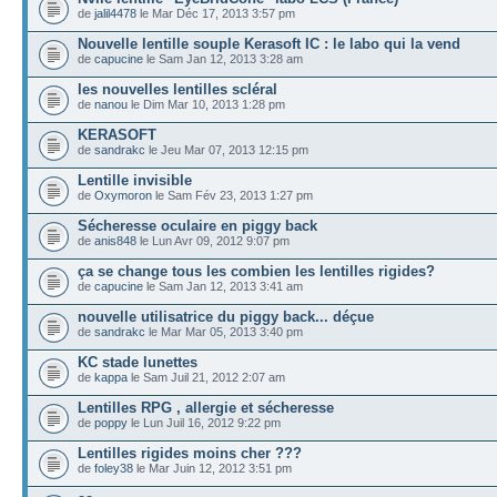
de
jalil4478
le Mar Déc 17, 2013 3:57 pm
Nouvelle lentille souple Kerasoft IC : le labo qui la vend
de
capucine
le Sam Jan 12, 2013 3:28 am
les nouvelles lentilles scléral
de
nanou
le Dim Mar 10, 2013 1:28 pm
KERASOFT
de
sandrakc
le Jeu Mar 07, 2013 12:15 pm
Lentille invisible
de
Oxymoron
le Sam Fév 23, 2013 1:27 pm
Sécheresse oculaire en piggy back
de
anis848
le Lun Avr 09, 2012 9:07 pm
ça se change tous les combien les lentilles rigides?
de
capucine
le Sam Jan 12, 2013 3:41 am
nouvelle utilisatrice du piggy back... déçue
de
sandrakc
le Mar Mar 05, 2013 3:40 pm
KC stade lunettes
de
kappa
le Sam Juil 21, 2012 2:07 am
Lentilles RPG , allergie et sécheresse
de
poppy
le Lun Juil 16, 2012 9:22 pm
Lentilles rigides moins cher ???
de
foley38
le Mar Juin 12, 2012 3:51 pm