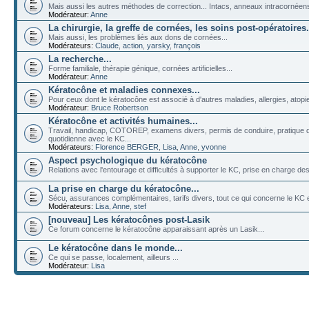
Mais aussi les autres méthodes de correction... Intacs, anneaux intracornéens, 
Modérateur:
Anne
La chirurgie, la greffe de cornées, les soins post-opératoires.
Mais aussi, les problèmes liés aux dons de cornées...
Modérateurs:
Claude
,
action
,
yarsky
,
françois
La recherche...
Forme familiale, thérapie génique, cornées artificielles...
Modérateur:
Anne
Kératocône et maladies connexes...
Pour ceux dont le kératocône est associé à d'autres maladies, allergies, atopies
Modérateur:
Bruce Robertson
Kératocône et activités humaines...
Travail, handicap, COTOREP, examens divers, permis de conduire, pratique de
quotidienne avec le KC...
Modérateurs:
Florence BERGER
,
Lisa
,
Anne
,
yvonne
Aspect psychologique du kératocône
Relations avec l'entourage et difficultés à supporter le KC, prise en charge des 
La prise en charge du kératocône...
Sécu, assurances complémentaires, tarifs divers, tout ce qui concerne le KC et
Modérateurs:
Lisa
,
Anne
,
stef
[nouveau] Les kératocônes post-Lasik
Ce forum concerne le kératocône apparaissant après un Lasik...
Le kératocône dans le monde...
Ce qui se passe, localement, ailleurs ...
Modérateur:
Lisa