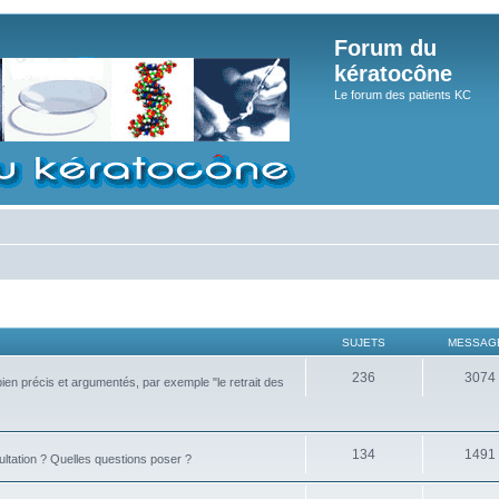
Forum du
kératocône
Le forum des patients KC
SUJETS
MESSAG
236
3074
bien précis et argumentés, par exemple "le retrait des
134
1491
ultation ? Quelles questions poser ?