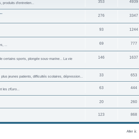
353
4939
produits d'entretien...
..
276
3347
93
1244
69
777
, ...
146
1637
 certains sports, plongée sous-marine... La vie
33
653
plus jeunes patients, difficultés scolaires, dépression...
63
444
 les z€uro...
20
260
123
868
Aller à: