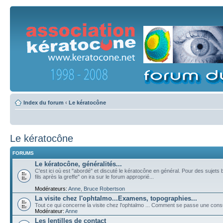
Index du forum
‹
Le kératocône
Le kératocône
FORUMS
Le kératocône, généralités...
C'est ici où est "abordé" et discuté le kératocône en général. Pour des sujets 
fils après la greffe" on ira sur le forum approprié...
Modérateurs:
Anne
,
Bruce Robertson
La visite chez l'ophtalmo...Examens, topographies...
Tout ce qui concerne la visite chez l'ophtalmo ... Comment se passe une cons
Modérateur:
Anne
Les lentilles de contact