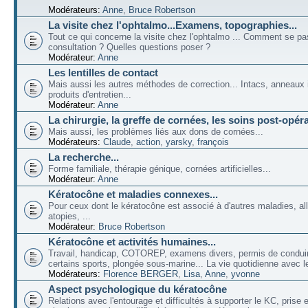
Modérateurs:
Anne
,
Bruce Robertson
La visite chez l'ophtalmo...Examens, topographies...
Tout ce qui concerne la visite chez l'ophtalmo ... Comment se p
consultation ? Quelles questions poser ?
Modérateur:
Anne
Les lentilles de contact
Mais aussi les autres méthodes de correction... Intacs, anneaux 
produits d'entretien...
Modérateur:
Anne
La chirurgie, la greffe de cornées, les soins post-opéra
Mais aussi, les problèmes liés aux dons de cornées...
Modérateurs:
Claude
,
action
,
yarsky
,
françois
La recherche...
Forme familiale, thérapie génique, cornées artificielles...
Modérateur:
Anne
Kératocône et maladies connexes...
Pour ceux dont le kératocône est associé à d'autres maladies, all
atopies, ...
Modérateur:
Bruce Robertson
Kératocône et activités humaines...
Travail, handicap, COTOREP, examens divers, permis de conduir
certains sports, plongée sous-marine... La vie quotidienne avec l
Modérateurs:
Florence BERGER
,
Lisa
,
Anne
,
yvonne
Aspect psychologique du kératocône
Relations avec l'entourage et difficultés à supporter le KC, prise