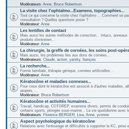
Modérateurs:
Anne
,
Bruce Robertson
La visite chez l'ophtalmo...Examens, topographies...
Tout ce qui concerne la visite chez l'ophtalmo ... Comment se p
consultation ? Quelles questions poser ?
Modérateur:
Anne
Les lentilles de contact
Mais aussi les autres méthodes de correction... Intacs, anneaux 
produits d'entretien...
Modérateur:
Anne
La chirurgie, la greffe de cornées, les soins post-opéra
Mais aussi, les problèmes liés aux dons de cornées...
Modérateurs:
Claude
,
action
,
yarsky
,
françois
La recherche...
Forme familiale, thérapie génique, cornées artificielles...
Modérateur:
Anne
Kératocône et maladies connexes...
Pour ceux dont le kératocône est associé à d'autres maladies, all
atopies, ...
Modérateur:
Bruce Robertson
Kératocône et activités humaines...
Travail, handicap, COTOREP, examens divers, permis de conduir
certains sports, plongée sous-marine... La vie quotidienne avec l
Modérateurs:
Florence BERGER
,
Lisa
,
Anne
,
yvonne
Aspect psychologique du kératocône
Relations avec l'entourage et difficultés à supporter le KC, prise