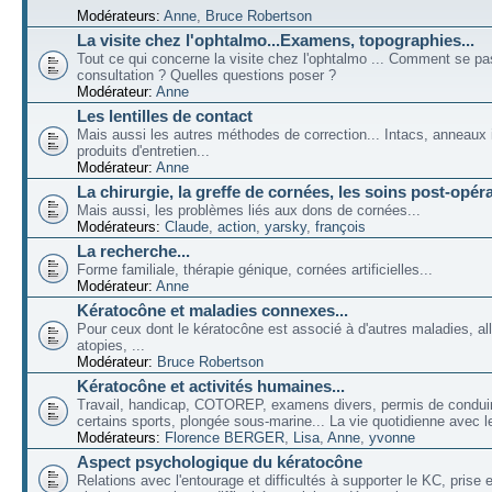
Modérateurs:
Anne
,
Bruce Robertson
La visite chez l'ophtalmo...Examens, topographies...
Tout ce qui concerne la visite chez l'ophtalmo ... Comment se p
consultation ? Quelles questions poser ?
Modérateur:
Anne
Les lentilles de contact
Mais aussi les autres méthodes de correction... Intacs, anneaux 
produits d'entretien...
Modérateur:
Anne
La chirurgie, la greffe de cornées, les soins post-opéra
Mais aussi, les problèmes liés aux dons de cornées...
Modérateurs:
Claude
,
action
,
yarsky
,
françois
La recherche...
Forme familiale, thérapie génique, cornées artificielles...
Modérateur:
Anne
Kératocône et maladies connexes...
Pour ceux dont le kératocône est associé à d'autres maladies, all
atopies, ...
Modérateur:
Bruce Robertson
Kératocône et activités humaines...
Travail, handicap, COTOREP, examens divers, permis de conduir
certains sports, plongée sous-marine... La vie quotidienne avec l
Modérateurs:
Florence BERGER
,
Lisa
,
Anne
,
yvonne
Aspect psychologique du kératocône
Relations avec l'entourage et difficultés à supporter le KC, prise