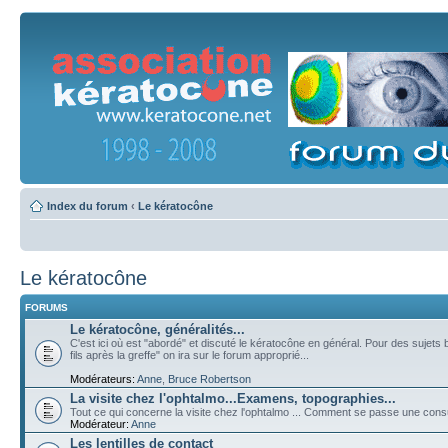
Index du forum
‹
Le kératocône
Le kératocône
FORUMS
Le kératocône, généralités...
C'est ici où est "abordé" et discuté le kératocône en général. Pour des sujets 
fils après la greffe" on ira sur le forum approprié...
Modérateurs:
Anne
,
Bruce Robertson
La visite chez l'ophtalmo...Examens, topographies...
Tout ce qui concerne la visite chez l'ophtalmo ... Comment se passe une cons
Modérateur:
Anne
Les lentilles de contact