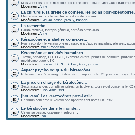
Mais aussi les autres méthodes de correction... Intacs, anneaux intracornéens, 
Modérateur:
Anne
La chirurgie, la greffe de cornées, les soins post-opératoires.
Mais aussi, les problèmes liés aux dons de cornées...
Modérateurs:
Claude
,
action
,
yarsky
,
françois
La recherche...
Forme familiale, thérapie génique, cornées artificielles...
Modérateur:
Anne
Kératocône et maladies connexes...
Pour ceux dont le kératocône est associé à d'autres maladies, allergies, atopies
Modérateur:
Bruce Robertson
Kératocône et activités humaines...
Travail, handicap, COTOREP, examens divers, permis de conduire, pratique de
quotidienne avec le KC...
Modérateurs:
Florence BERGER
,
Lisa
,
Anne
,
yvonne
Aspect psychologique du kératocône
Relations avec l'entourage et difficultés à supporter le KC, prise en charge des 
La prise en charge du kératocône...
Sécu, assurances complémentaires, tarifs divers, tout ce qui concerne le KC et
Modérateurs:
Lisa
,
Anne
,
stef
[nouveau] Les kératocônes post-Lasik
Ce forum concerne le kératocône apparaissant après un Lasik...
Le kératocône dans le monde...
Ce qui se passe, localement, ailleurs ...
Modérateur:
Lisa