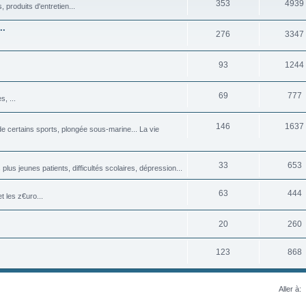
353
4939
produits d'entretien...
..
276
3347
93
1244
69
777
, ...
146
1637
 certains sports, plongée sous-marine... La vie
33
653
plus jeunes patients, difficultés scolaires, dépression...
63
444
 les z€uro...
20
260
123
868
Aller à: