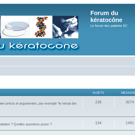
Forum du
kératocône
Le forum des patients KC
SUJETS
MESSAG
236
3074
bien précis et argumentés, par exemple "le retrait des
134
1491
ultation ? Quelles questions poser ?