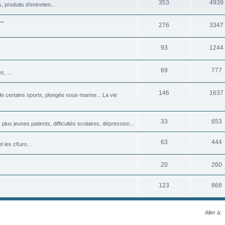
353
4939
produits d'entretien...
..
276
3347
93
1244
69
777
, ...
146
1637
 certains sports, plongée sous-marine... La vie
33
653
plus jeunes patients, difficultés scolaires, dépression...
63
444
 les z€uro...
20
260
123
868
Aller à: