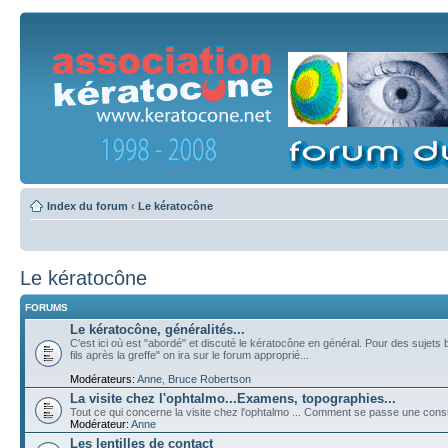
Index du forum
‹
Le kératocône
Le kératocône
FORUMS
Le kératocône, généralités...
C'est ici où est "abordé" et discuté le kératocône en général. Pour des sujets 
fils après la greffe" on ira sur le forum approprié...
Modérateurs:
Anne
,
Bruce Robertson
La visite chez l'ophtalmo...Examens, topographies...
Tout ce qui concerne la visite chez l'ophtalmo ... Comment se passe une cons
Modérateur:
Anne
Les lentilles de contact