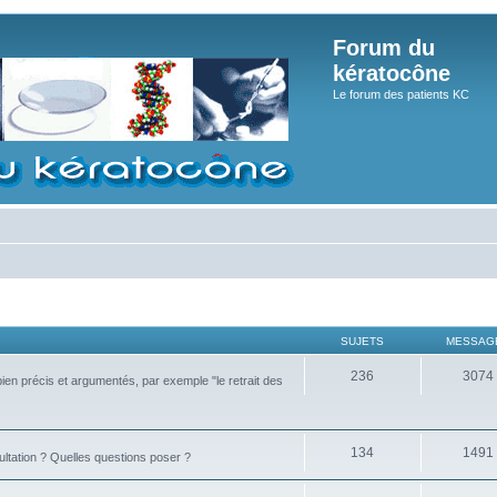
Forum du
kératocône
Le forum des patients KC
SUJETS
MESSAG
236
3074
bien précis et argumentés, par exemple "le retrait des
134
1491
ultation ? Quelles questions poser ?