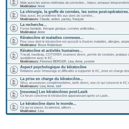
Mais aussi les autres méthodes de correction... Intacs, anneaux intracornéens, 
Modérateur:
Anne
La chirurgie, la greffe de cornées, les soins post-opératoires.
Mais aussi, les problèmes liés aux dons de cornées...
Modérateurs:
Claude
,
action
,
yarsky
,
françois
La recherche...
Forme familiale, thérapie génique, cornées artificielles...
Modérateur:
Anne
Kératocône et maladies connexes...
Pour ceux dont le kératocône est associé à d'autres maladies, allergies, atopies
Modérateur:
Bruce Robertson
Kératocône et activités humaines...
Travail, handicap, COTOREP, examens divers, permis de conduire, pratique de
quotidienne avec le KC...
Modérateurs:
Florence BERGER
,
Lisa
,
Anne
,
yvonne
Aspect psychologique du kératocône
Relations avec l'entourage et difficultés à supporter le KC, prise en charge des 
La prise en charge du kératocône...
Sécu, assurances complémentaires, tarifs divers, tout ce qui concerne le KC et
Modérateurs:
Lisa
,
Anne
,
stef
[nouveau] Les kératocônes post-Lasik
Ce forum concerne le kératocône apparaissant après un Lasik...
Le kératocône dans le monde...
Ce qui se passe, localement, ailleurs ...
Modérateur:
Lisa