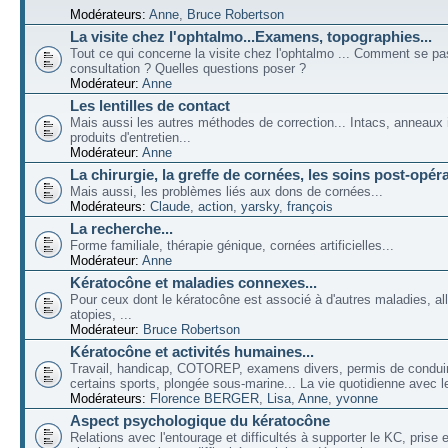
Modérateurs:
Anne
,
Bruce Robertson
La visite chez l'ophtalmo...Examens, topographies...
Tout ce qui concerne la visite chez l'ophtalmo ... Comment se p
consultation ? Quelles questions poser ?
Modérateur:
Anne
Les lentilles de contact
Mais aussi les autres méthodes de correction... Intacs, anneaux 
produits d'entretien...
Modérateur:
Anne
La chirurgie, la greffe de cornées, les soins post-opéra
Mais aussi, les problèmes liés aux dons de cornées...
Modérateurs:
Claude
,
action
,
yarsky
,
françois
La recherche...
Forme familiale, thérapie génique, cornées artificielles...
Modérateur:
Anne
Kératocône et maladies connexes...
Pour ceux dont le kératocône est associé à d'autres maladies, all
atopies, ...
Modérateur:
Bruce Robertson
Kératocône et activités humaines...
Travail, handicap, COTOREP, examens divers, permis de conduir
certains sports, plongée sous-marine... La vie quotidienne avec l
Modérateurs:
Florence BERGER
,
Lisa
,
Anne
,
yvonne
Aspect psychologique du kératocône
Relations avec l'entourage et difficultés à supporter le KC, prise