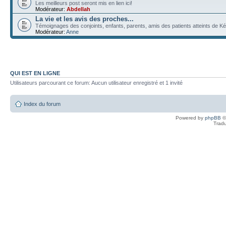
Les meilleurs post seront mis en lien ici!
Modérateur:
Abdellah
La vie et les avis des proches...
Témoignages des conjoints, enfants, parents, amis des patients atteints de Ké
Modérateur:
Anne
QUI EST EN LIGNE
Utilisateurs parcourant ce forum: Aucun utilisateur enregistré et 1 invité
Index du forum
Powered by
phpBB
©
Tradu