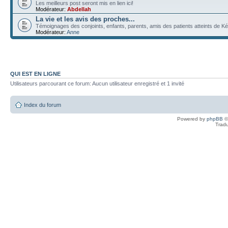
Les meilleurs post seront mis en lien ici!
Modérateur:
Abdellah
La vie et les avis des proches...
Témoignages des conjoints, enfants, parents, amis des patients atteints de Ké
Modérateur:
Anne
QUI EST EN LIGNE
Utilisateurs parcourant ce forum: Aucun utilisateur enregistré et 1 invité
Index du forum
Powered by
phpBB
©
Tradu