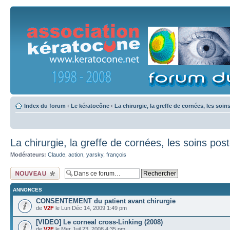
Index du forum
‹
Le kératocône
‹
La chirurgie, la greffe de cornées, les soin
La chirurgie, la greffe de cornées, les soins post
Modérateurs:
Claude
,
action
,
yarsky
,
françois
Ecrire un nouveau
sujet
ANNONCES
CONSENTEMENT du patient avant chirurgie
de
V2F
le Lun Déc 14, 2009 1:49 pm
[VIDEO] Le corneal cross-Linking (2008)
de
V2F
le Mer Juil 23, 2008 4:35 pm