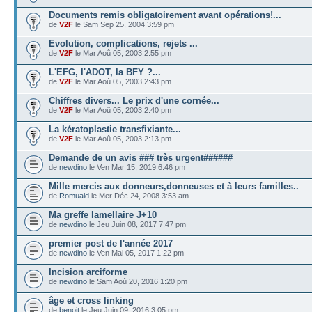
Documents remis obligatoirement avant opérations!...
de
V2F
le Sam Sep 25, 2004 3:59 pm
Evolution, complications, rejets ...
de
V2F
le Mar Aoû 05, 2003 2:55 pm
L'EFG, l'ADOT, la BFY ?...
de
V2F
le Mar Aoû 05, 2003 2:43 pm
Chiffres divers... Le prix d'une cornée...
de
V2F
le Mar Aoû 05, 2003 2:40 pm
La kératoplastie transfixiante...
de
V2F
le Mar Aoû 05, 2003 2:13 pm
Demande de un avis ### très urgent######
de
newdino
le Ven Mar 15, 2019 6:46 pm
Mille mercis aux donneurs,donneuses et à leurs familles..
de
Romuald
le Mer Déc 24, 2008 3:53 am
Ma greffe lamellaire J+10
de
newdino
le Jeu Juin 08, 2017 7:47 pm
premier post de l'année 2017
de
newdino
le Ven Mai 05, 2017 1:22 pm
Incision arciforme
de
newdino
le Sam Aoû 20, 2016 1:20 pm
âge et cross linking
de
benoit
le Jeu Juin 09, 2016 3:05 pm