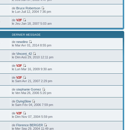
de
Bruce Robertson
le Lun Juil 12, 2004 7:36 pm
de
V2F
0
le Jeu Jan 18, 2007 5:03 am
DERNIER MESSAGE
de
newdino
9
le Mar Avr 01, 2014 8:55 pm
de
Vincent_42
9
le Dim Aoû 29, 2010 12:11 pm
de
V2F
le Lun Mar 16, 2009 9:30 am
de
V2F
le Sam Avr 21, 2007 2:29 pm
de
stephanie Gomez
le Ven Mai 26, 2006 5:20 pm
de
DyingSlow
le Sam Fév 04, 2006 7:59 pm
de
V2F
9
le Dim Nov 07, 2004 5:59 pm
de
Florence BERGER
le Mer Sep 29, 2004 11:49 am