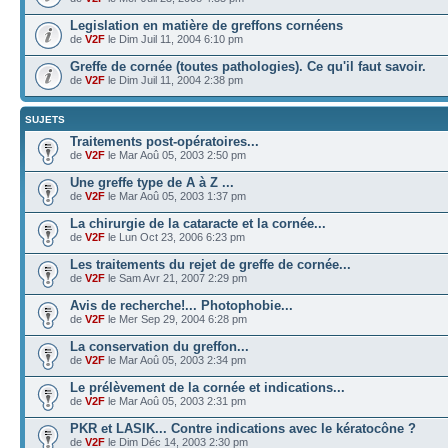
Legislation en matière de greffons cornéens
de
V2F
le Dim Juil 11, 2004 6:10 pm
Greffe de cornée (toutes pathologies). Ce qu'il faut savoir.
de
V2F
le Dim Juil 11, 2004 2:38 pm
SUJETS
Traitements post-opératoires...
de
V2F
le Mar Aoû 05, 2003 2:50 pm
Une greffe type de A à Z ...
de
V2F
le Mar Aoû 05, 2003 1:37 pm
La chirurgie de la cataracte et la cornée...
de
V2F
le Lun Oct 23, 2006 6:23 pm
Les traitements du rejet de greffe de cornée...
de
V2F
le Sam Avr 21, 2007 2:29 pm
Avis de recherche!... Photophobie...
de
V2F
le Mer Sep 29, 2004 6:28 pm
La conservation du greffon...
de
V2F
le Mar Aoû 05, 2003 2:34 pm
Le prélèvement de la cornée et indications...
de
V2F
le Mar Aoû 05, 2003 2:31 pm
PKR et LASIK... Contre indications avec le kératocône ?
de
V2F
le Dim Déc 14, 2003 2:30 pm