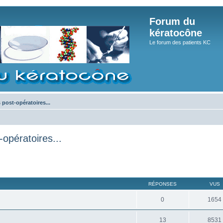
Forum du
kératocône
Le forum des patients KC
s post-opératoires...
-opératoires...
RÉPONSES
VUS
0
1654
13
8531