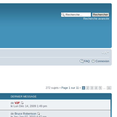
Recherche avancée
FAQ
Connexion
272 sujets •
Page
1
sur
11
•
...
1
2
3
4
5
11
DERNIER MESSAGE
de
V2F
le Lun Déc 14, 2009 1:49 pm
de
Bruce Robertson
le Jeu Jan 07, 2010 4:47 pm