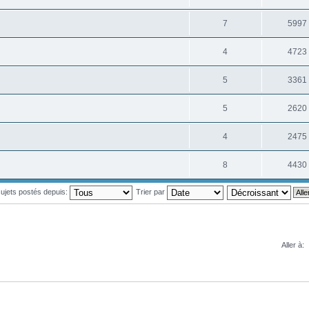
7
5997
4
4723
5
3361
5
2620
4
2475
8
4430
 sujets postés depuis:
Trier par
Aller à: