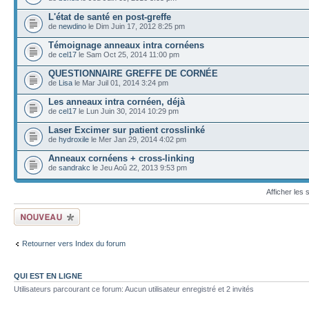
L'état de santé en post-greffe
de
newdino
le Dim Juin 17, 2012 8:25 pm
Témoignage anneaux intra cornéens
de
cel17
le Sam Oct 25, 2014 11:00 pm
QUESTIONNAIRE GREFFE DE CORNÉE
de
Lisa
le Mar Juil 01, 2014 3:24 pm
Les anneaux intra cornéen, déjà
de
cel17
le Lun Juin 30, 2014 10:29 pm
Laser Excimer sur patient crosslinké
de
hydroxile
le Mer Jan 29, 2014 4:02 pm
Anneaux cornéens + cross-linking
de
sandrakc
le Jeu Aoû 22, 2013 9:53 pm
Afficher les
Ecrire un nouveau
sujet
Retourner vers Index du forum
QUI EST EN LIGNE
Utilisateurs parcourant ce forum: Aucun utilisateur enregistré et 2 invités