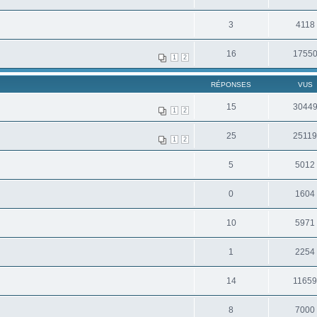
3
4118
16
1755
1
2
RÉPONSES
VUS
15
3044
1
2
25
2511
1
2
5
5012
0
1604
10
5971
1
2254
14
1165
8
7000