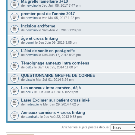
Ma greffe lamellaire J+10
de
newdino
le Jeu Juin 08, 2017 7:47 pm
premier post de l'année 2017
de
newdino
le Ven Mai 05, 2017 1:22 pm
Incision arciforme
de
newdino
le Sam Aoû 20, 2016 1:20 pm
âge et cross linking
de
benoit
le Jeu Juin 09, 2016 3:05 pm
L'état de santé en post-greffe
de
newdino
le Dim Juin 17, 2012 8:25 pm
Témoignage anneaux intra cornéens
de
cel17
le Sam Oct 25, 2014 11:00 pm
QUESTIONNAIRE GREFFE DE CORNÉE
de
Lisa
le Mar Juil 01, 2014 3:24 pm
Les anneaux intra cornéen, déjà
de
cel17
le Lun Juin 30, 2014 10:29 pm
Laser Excimer sur patient crosslinké
de
hydroxile
le Mer Jan 29, 2014 4:02 pm
Anneaux cornéens + cross-linking
de
sandrakc
le Jeu Aoû 22, 2013 9:53 pm
Afficher les sujets postés depuis: