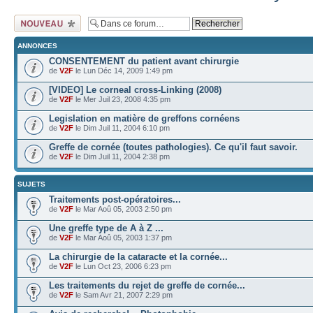
Ecrire un nouveau
sujet
ANNONCES
CONSENTEMENT du patient avant chirurgie
de
V2F
le Lun Déc 14, 2009 1:49 pm
[VIDEO] Le corneal cross-Linking (2008)
de
V2F
le Mer Juil 23, 2008 4:35 pm
Legislation en matière de greffons cornéens
de
V2F
le Dim Juil 11, 2004 6:10 pm
Greffe de cornée (toutes pathologies). Ce qu'il faut savoir.
de
V2F
le Dim Juil 11, 2004 2:38 pm
SUJETS
Traitements post-opératoires...
de
V2F
le Mar Aoû 05, 2003 2:50 pm
Une greffe type de A à Z ...
de
V2F
le Mar Aoû 05, 2003 1:37 pm
La chirurgie de la cataracte et la cornée...
de
V2F
le Lun Oct 23, 2006 6:23 pm
Les traitements du rejet de greffe de cornée...
de
V2F
le Sam Avr 21, 2007 2:29 pm