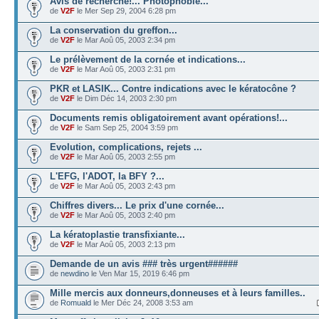
Avis de recherche!... Photophobie...
de
V2F
le Mer Sep 29, 2004 6:28 pm
La conservation du greffon...
de
V2F
le Mar Aoû 05, 2003 2:34 pm
Le prélèvement de la cornée et indications...
de
V2F
le Mar Aoû 05, 2003 2:31 pm
PKR et LASIK... Contre indications avec le kératocône ?
de
V2F
le Dim Déc 14, 2003 2:30 pm
Documents remis obligatoirement avant opérations!...
de
V2F
le Sam Sep 25, 2004 3:59 pm
Evolution, complications, rejets ...
de
V2F
le Mar Aoû 05, 2003 2:55 pm
L'EFG, l'ADOT, la BFY ?...
de
V2F
le Mar Aoû 05, 2003 2:43 pm
Chiffres divers... Le prix d'une cornée...
de
V2F
le Mar Aoû 05, 2003 2:40 pm
La kératoplastie transfixiante...
de
V2F
le Mar Aoû 05, 2003 2:13 pm
Demande de un avis ### très urgent######
de
newdino
le Ven Mar 15, 2019 6:46 pm
Mille mercis aux donneurs,donneuses et à leurs familles..
de
Romuald
le Mer Déc 24, 2008 3:53 am