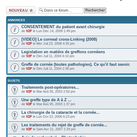
Ecrire un nouveau
sujet
ANNONCES
CONSENTEMENT du patient avant chirurgie
de
V2F
le Lun Déc 14, 2009 1:49 pm
[VIDEO] Le corneal cross-Linking (2008)
de
V2F
le Mer Juil 23, 2008 4:35 pm
Legislation en matière de greffons cornéens
de
V2F
le Dim Juil 11, 2004 6:10 pm
Greffe de cornée (toutes pathologies). Ce qu'il faut savoir.
de
V2F
le Dim Juil 11, 2004 2:38 pm
SUJETS
Traitements post-opératoires...
de
V2F
le Mar Aoû 05, 2003 2:50 pm
Une greffe type de A à Z ...
de
V2F
le Mar Aoû 05, 2003 1:37 pm
La chirurgie de la cataracte et la cornée...
de
V2F
le Lun Oct 23, 2006 6:23 pm
Les traitements du rejet de greffe de cornée...
de
V2F
le Sam Avr 21, 2007 2:29 pm