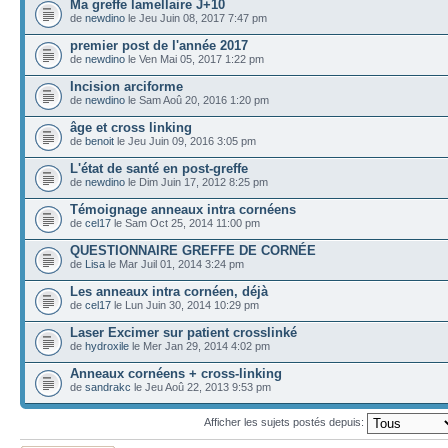
Ma greffe lamellaire J+10
de
newdino
le Jeu Juin 08, 2017 7:47 pm
premier post de l'année 2017
de
newdino
le Ven Mai 05, 2017 1:22 pm
Incision arciforme
de
newdino
le Sam Aoû 20, 2016 1:20 pm
âge et cross linking
de
benoit
le Jeu Juin 09, 2016 3:05 pm
L'état de santé en post-greffe
de
newdino
le Dim Juin 17, 2012 8:25 pm
Témoignage anneaux intra cornéens
de
cel17
le Sam Oct 25, 2014 11:00 pm
QUESTIONNAIRE GREFFE DE CORNÉE
de
Lisa
le Mar Juil 01, 2014 3:24 pm
Les anneaux intra cornéen, déjà
de
cel17
le Lun Juin 30, 2014 10:29 pm
Laser Excimer sur patient crosslinké
de
hydroxile
le Mer Jan 29, 2014 4:02 pm
Anneaux cornéens + cross-linking
de
sandrakc
le Jeu Aoû 22, 2013 9:53 pm
Afficher les sujets postés depuis: