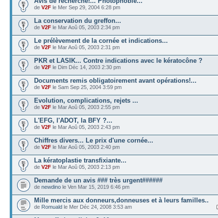
Avis de recherche!... Photophobie...
de
V2F
le Mer Sep 29, 2004 6:28 pm
La conservation du greffon...
de
V2F
le Mar Aoû 05, 2003 2:34 pm
Le prélèvement de la cornée et indications...
de
V2F
le Mar Aoû 05, 2003 2:31 pm
PKR et LASIK... Contre indications avec le kératocône ?
de
V2F
le Dim Déc 14, 2003 2:30 pm
Documents remis obligatoirement avant opérations!...
de
V2F
le Sam Sep 25, 2004 3:59 pm
Evolution, complications, rejets ...
de
V2F
le Mar Aoû 05, 2003 2:55 pm
L'EFG, l'ADOT, la BFY ?...
de
V2F
le Mar Aoû 05, 2003 2:43 pm
Chiffres divers... Le prix d'une cornée...
de
V2F
le Mar Aoû 05, 2003 2:40 pm
La kératoplastie transfixiante...
de
V2F
le Mar Aoû 05, 2003 2:13 pm
Demande de un avis ### très urgent######
de
newdino
le Ven Mar 15, 2019 6:46 pm
Mille mercis aux donneurs,donneuses et à leurs familles..
de
Romuald
le Mer Déc 24, 2008 3:53 am