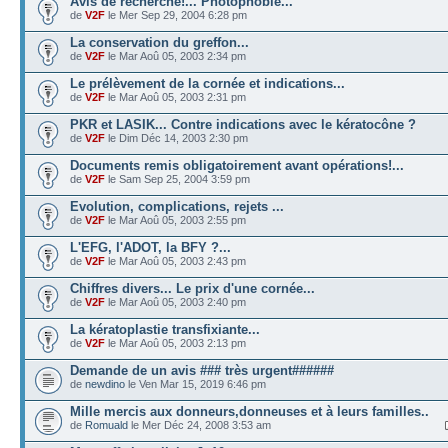
Avis de recherche!... Photophobie...
de
V2F
le Mer Sep 29, 2004 6:28 pm
La conservation du greffon...
de
V2F
le Mar Aoû 05, 2003 2:34 pm
Le prélèvement de la cornée et indications...
de
V2F
le Mar Aoû 05, 2003 2:31 pm
PKR et LASIK... Contre indications avec le kératocône ?
de
V2F
le Dim Déc 14, 2003 2:30 pm
Documents remis obligatoirement avant opérations!...
de
V2F
le Sam Sep 25, 2004 3:59 pm
Evolution, complications, rejets ...
de
V2F
le Mar Aoû 05, 2003 2:55 pm
L'EFG, l'ADOT, la BFY ?...
de
V2F
le Mar Aoû 05, 2003 2:43 pm
Chiffres divers... Le prix d'une cornée...
de
V2F
le Mar Aoû 05, 2003 2:40 pm
La kératoplastie transfixiante...
de
V2F
le Mar Aoû 05, 2003 2:13 pm
Demande de un avis ### très urgent######
de
newdino
le Ven Mar 15, 2019 6:46 pm
Mille mercis aux donneurs,donneuses et à leurs familles..
de
Romuald
le Mer Déc 24, 2008 3:53 am