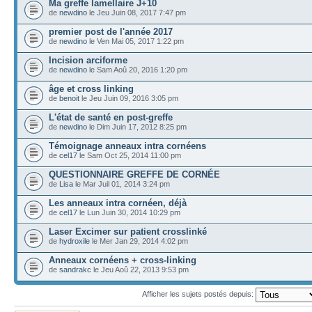
Ma greffe lamellaire J+10
de
newdino
le Jeu Juin 08, 2017 7:47 pm
premier post de l'année 2017
de
newdino
le Ven Mai 05, 2017 1:22 pm
Incision arciforme
de
newdino
le Sam Aoû 20, 2016 1:20 pm
âge et cross linking
de
benoit
le Jeu Juin 09, 2016 3:05 pm
L'état de santé en post-greffe
de
newdino
le Dim Juin 17, 2012 8:25 pm
Témoignage anneaux intra cornéens
de
cel17
le Sam Oct 25, 2014 11:00 pm
QUESTIONNAIRE GREFFE DE CORNÉE
de
Lisa
le Mar Juil 01, 2014 3:24 pm
Les anneaux intra cornéen, déjà
de
cel17
le Lun Juin 30, 2014 10:29 pm
Laser Excimer sur patient crosslinké
de
hydroxile
le Mer Jan 29, 2014 4:02 pm
Anneaux cornéens + cross-linking
de
sandrakc
le Jeu Aoû 22, 2013 9:53 pm
Afficher les sujets postés depuis: