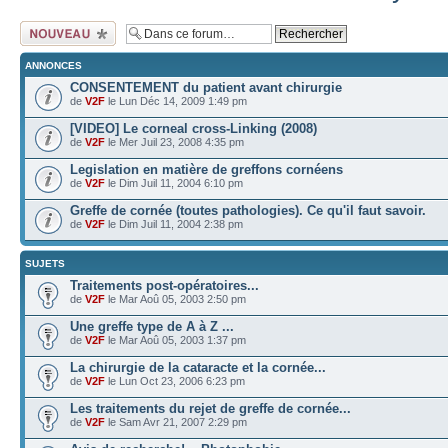
Ecrire un nouveau
sujet
ANNONCES
CONSENTEMENT du patient avant chirurgie
de
V2F
le Lun Déc 14, 2009 1:49 pm
[VIDEO] Le corneal cross-Linking (2008)
de
V2F
le Mer Juil 23, 2008 4:35 pm
Legislation en matière de greffons cornéens
de
V2F
le Dim Juil 11, 2004 6:10 pm
Greffe de cornée (toutes pathologies). Ce qu'il faut savoir.
de
V2F
le Dim Juil 11, 2004 2:38 pm
SUJETS
Traitements post-opératoires...
de
V2F
le Mar Aoû 05, 2003 2:50 pm
Une greffe type de A à Z ...
de
V2F
le Mar Aoû 05, 2003 1:37 pm
La chirurgie de la cataracte et la cornée...
de
V2F
le Lun Oct 23, 2006 6:23 pm
Les traitements du rejet de greffe de cornée...
de
V2F
le Sam Avr 21, 2007 2:29 pm