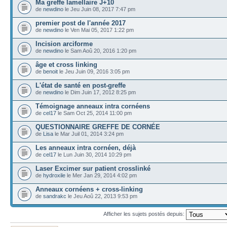
Ma greffe lamellaire J+10
de
newdino
le Jeu Juin 08, 2017 7:47 pm
premier post de l'année 2017
de
newdino
le Ven Mai 05, 2017 1:22 pm
Incision arciforme
de
newdino
le Sam Aoû 20, 2016 1:20 pm
âge et cross linking
de
benoit
le Jeu Juin 09, 2016 3:05 pm
L'état de santé en post-greffe
de
newdino
le Dim Juin 17, 2012 8:25 pm
Témoignage anneaux intra cornéens
de
cel17
le Sam Oct 25, 2014 11:00 pm
QUESTIONNAIRE GREFFE DE CORNÉE
de
Lisa
le Mar Juil 01, 2014 3:24 pm
Les anneaux intra cornéen, déjà
de
cel17
le Lun Juin 30, 2014 10:29 pm
Laser Excimer sur patient crosslinké
de
hydroxile
le Mer Jan 29, 2014 4:02 pm
Anneaux cornéens + cross-linking
de
sandrakc
le Jeu Aoû 22, 2013 9:53 pm
Afficher les sujets postés depuis: