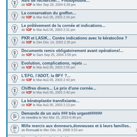
Avis de recherche!... Photophobie...
de
V2F
le Mer Sep 29, 2004 6:28 pm
La conservation du greffon...
de
V2F
le Mar Aoû 05, 2003 2:34 pm
Le prélèvement de la cornée et indications...
de
V2F
le Mar Aoû 05, 2003 2:31 pm
PKR et LASIK... Contre indications avec le kératocône ?
de
V2F
le Dim Déc 14, 2003 2:30 pm
Documents remis obligatoirement avant opérations!...
de
V2F
le Sam Sep 25, 2004 3:59 pm
Evolution, complications, rejets ...
de
V2F
le Mar Aoû 05, 2003 2:55 pm
L'EFG, l'ADOT, la BFY ?...
de
V2F
le Mar Aoû 05, 2003 2:43 pm
Chiffres divers... Le prix d'une cornée...
de
V2F
le Mar Aoû 05, 2003 2:40 pm
La kératoplastie transfixiante...
de
V2F
le Mar Aoû 05, 2003 2:13 pm
Demande de un avis ### très urgent######
de
newdino
le Ven Mar 15, 2019 6:46 pm
Mille mercis aux donneurs,donneuses et à leurs familles..
de
Romuald
le Mer Déc 24, 2008 3:53 am