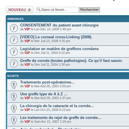
Ecrire un nouveau
sujet
ANNONCES
CONSENTEMENT du patient avant chirurgie
de
V2F
le Lun Déc 14, 2009 1:49 pm
[VIDEO] Le corneal cross-Linking (2008)
de
V2F
le Mer Juil 23, 2008 4:35 pm
Legislation en matière de greffons cornéens
de
V2F
le Dim Juil 11, 2004 6:10 pm
Greffe de cornée (toutes pathologies). Ce qu'il faut savoir.
de
V2F
le Dim Juil 11, 2004 2:38 pm
SUJETS
Traitements post-opératoires...
de
V2F
le Mar Aoû 05, 2003 2:50 pm
Une greffe type de A à Z ...
de
V2F
le Mar Aoû 05, 2003 1:37 pm
La chirurgie de la cataracte et la cornée...
de
V2F
le Lun Oct 23, 2006 6:23 pm
Les traitements du rejet de greffe de cornée...
de
V2F
le Sam Avr 21, 2007 2:29 pm