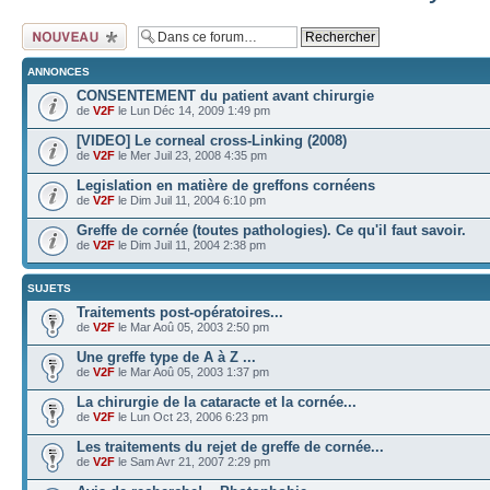
Ecrire un nouveau
sujet
ANNONCES
CONSENTEMENT du patient avant chirurgie
de
V2F
le Lun Déc 14, 2009 1:49 pm
[VIDEO] Le corneal cross-Linking (2008)
de
V2F
le Mer Juil 23, 2008 4:35 pm
Legislation en matière de greffons cornéens
de
V2F
le Dim Juil 11, 2004 6:10 pm
Greffe de cornée (toutes pathologies). Ce qu'il faut savoir.
de
V2F
le Dim Juil 11, 2004 2:38 pm
SUJETS
Traitements post-opératoires...
de
V2F
le Mar Aoû 05, 2003 2:50 pm
Une greffe type de A à Z ...
de
V2F
le Mar Aoû 05, 2003 1:37 pm
La chirurgie de la cataracte et la cornée...
de
V2F
le Lun Oct 23, 2006 6:23 pm
Les traitements du rejet de greffe de cornée...
de
V2F
le Sam Avr 21, 2007 2:29 pm