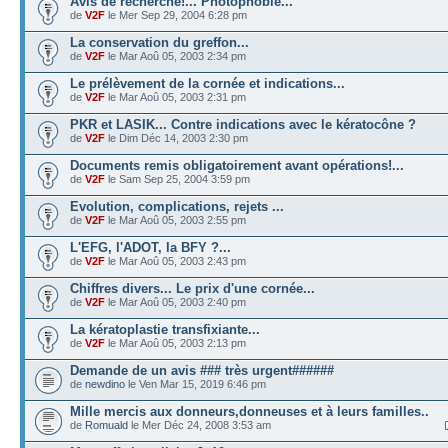
Avis de recherche!... Photophobie...
de
V2F
le Mer Sep 29, 2004 6:28 pm
La conservation du greffon...
de
V2F
le Mar Aoû 05, 2003 2:34 pm
Le prélèvement de la cornée et indications...
de
V2F
le Mar Aoû 05, 2003 2:31 pm
PKR et LASIK... Contre indications avec le kératocône ?
de
V2F
le Dim Déc 14, 2003 2:30 pm
Documents remis obligatoirement avant opérations!...
de
V2F
le Sam Sep 25, 2004 3:59 pm
Evolution, complications, rejets ...
de
V2F
le Mar Aoû 05, 2003 2:55 pm
L'EFG, l'ADOT, la BFY ?...
de
V2F
le Mar Aoû 05, 2003 2:43 pm
Chiffres divers... Le prix d'une cornée...
de
V2F
le Mar Aoû 05, 2003 2:40 pm
La kératoplastie transfixiante...
de
V2F
le Mar Aoû 05, 2003 2:13 pm
Demande de un avis ### très urgent######
de
newdino
le Ven Mar 15, 2019 6:46 pm
Mille mercis aux donneurs,donneuses et à leurs familles..
de
Romuald
le Mer Déc 24, 2008 3:53 am