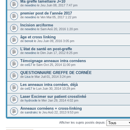
Ma greffe lamellaire J+10
de
newdino
le Jeu Juin 08, 2017 7:47 pm
premier post de l'année 2017
de
newdino
le Ven Mai 05, 2017 1:22 pm
Incision arciforme
de
newdino
le Sam Aoû 20, 2016 1:20 pm
âge et cross linking
de
benoit
le Jeu Juin 09, 2016 3:05 pm
L'état de santé en post-greffe
de
newdino
le Dim Juin 17, 2012 8:25 pm
Témoignage anneaux intra cornéens
de
cel17
le Sam Oct 25, 2014 11:00 pm
QUESTIONNAIRE GREFFE DE CORNÉE
de
Lisa
le Mar Juil 01, 2014 3:24 pm
Les anneaux intra cornéen, déjà
de
cel17
le Lun Juin 30, 2014 10:29 pm
Laser Excimer sur patient crosslinké
de
hydroxile
le Mer Jan 29, 2014 4:02 pm
Anneaux cornéens + cross-linking
de
sandrakc
le Jeu Aoû 22, 2013 9:53 pm
Afficher les sujets postés depuis: