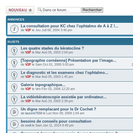
Ecrire un nouveau
sujet
ANNONCES
La consultation pour KC chez l'ophtalmo de A à Z !...
de
V2F
le Jeu Juil 08, 2004 3:40 pm
SUJETS
Les quatre stades du kératocône ?
de
V2F
le Mar Aoû 05, 2003 2:04 pm
[Topographie cornéenne] Présentation par l'image...
de
V2F
le Sam Oct 01, 2005 5:03 pm
Le diagnostic et les examens chez l'ophtalmo...
de
V2F
le Mar Aoû 05, 2003 1:45 pm
Galerie topographique...
de
V2F
le Ven Fév 03, 2006 12:20 am
La vidéokératoscopie assistée par ordinateur...
de
V2F
le Mar Aoû 19, 2003 2:39 pm
Un digne remplacant pour le Dr Cochet ?
de
laurent7558
le Lun Nov 09, 2009 1:04 am
besoins de conseils pour consultation
de
sedi
le Sam Jan 11, 2014 9:49 pm