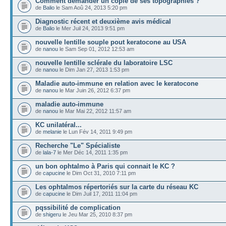
Comment demander un copie de ses topographies ?
de
Balio
le Sam Aoû 24, 2013 5:20 pm
Diagnostic récent et deuxième avis médical
de
Balio
le Mer Juil 24, 2013 9:51 pm
nouvelle lentille souple pout keratocone au USA
de
nanou
le Sam Sep 01, 2012 12:53 am
nouvelle lentille sclérale du laboratoire LSC
de
nanou
le Dim Jan 27, 2013 1:53 pm
Maladie auto-immune en relation avec le keratocone
de
nanou
le Mar Juin 26, 2012 6:37 pm
maladie auto-immune
de
nanou
le Mar Mai 22, 2012 11:57 am
KC unilatéral...
de
melanie
le Lun Fév 14, 2011 9:49 pm
Recherche "Le" Spécialiste
de
lala-7
le Mer Déc 14, 2011 1:35 pm
un bon ophtalmo à Paris qui connait le KC ?
de
capucine
le Dim Oct 31, 2010 7:11 pm
Les ophtalmos répertoriés sur la carte du réseau KC
de
capucine
le Dim Juil 17, 2011 11:04 pm
pqssibilité de complication
de
shigeru
le Jeu Mar 25, 2010 8:37 pm