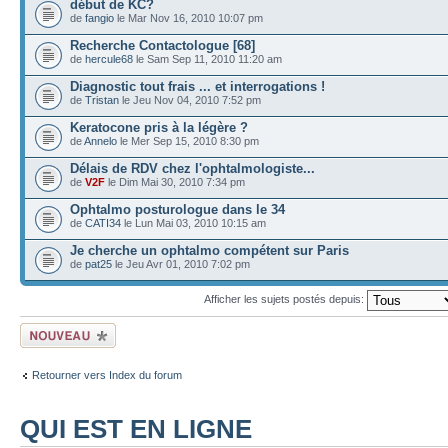
début de KC?
de
fangio
le Mar Nov 16, 2010 10:07 pm
Recherche Contactologue [68]
de
hercule68
le Sam Sep 11, 2010 11:20 am
Diagnostic tout frais ... et interrogations !
de
Tristan
le Jeu Nov 04, 2010 7:52 pm
Keratocone pris à la légère ?
de
Annelo
le Mer Sep 15, 2010 8:30 pm
Délais de RDV chez l'ophtalmologiste...
de
V2F
le Dim Mai 30, 2010 7:34 pm
Ophtalmo posturologue dans le 34
de
CATI34
le Lun Mai 03, 2010 10:15 am
Je cherche un ophtalmo compétent sur Paris
de
pat25
le Jeu Avr 01, 2010 7:02 pm
Afficher les sujets postés depuis:
Ecrire un nouveau
sujet
Retourner vers Index du forum
QUI EST EN LIGNE