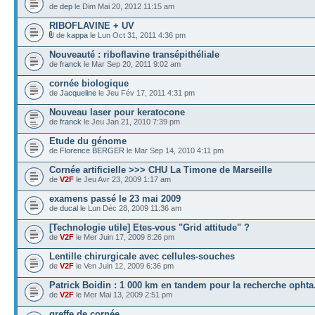
de
dep
le Dim Mai 20, 2012 11:15 am
RIBOFLAVINE + UV
de
kappa
le Lun Oct 31, 2011 4:36 pm
Nouveauté : riboflavine transépithéliale
de
franck
le Mar Sep 20, 2011 9:02 am
cornée biologique
de
Jacqueline
le Jeu Fév 17, 2011 4:31 pm
Nouveau laser pour keratocone
de
franck
le Jeu Jan 21, 2010 7:39 pm
Etude du génome
de
Florence BERGER
le Mar Sep 14, 2010 4:11 pm
Cornée artificielle >>> CHU La Timone de Marseille
de
V2F
le Jeu Avr 23, 2009 1:17 am
examens passé le 23 mai 2009
de
ducal
le Lun Déc 28, 2009 11:36 am
[Technologie utile] Etes-vous "Grid attitude" ?
de
V2F
le Mer Juin 17, 2009 8:26 pm
Lentille chirurgicale avec cellules-souches
de
V2F
le Ven Juin 12, 2009 6:36 pm
Patrick Boidin : 1 000 km en tandem pour la recherche ophta
de
V2F
le Mer Mai 13, 2009 2:51 pm
greffe de cornée