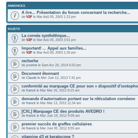
ANNONCES
A lire... Présentation du forum concernant la recherche...
de
V2F
le Mar Aoû 05, 2003 1:22 pm
SUJETS
La cornée synthéthique...
de
V2F
le Mar Aoû 05, 2003 3:01 pm
Important! ... Appel aux familles...
de
V2F
le Mar Aoû 05, 2003 1:26 pm
recherhe
de
yvonne
le Sam Avr 26, 2014 6:53 pm
Document étonnant
de
Claude
le Mer Juin 12, 2013 7:41 pm
conformité au marquage CE pour son « dispositif d'iontopho
de
franck
le Mar Mar 26, 2013 9:23 am
demande d'autorisation portant sur la réticulation cornéenn
de
franck
le Mar Mar 13, 2012 11:34 am
[CXL] Marquage CE des produits AVEDRO !
de
franck
le Mar Juin 19, 2012 9:09 am
premier succès de greffes cellulaires
de
franck
le Mar Juin 05, 2012 8:55 am
vitamine d3 et keratocone ?