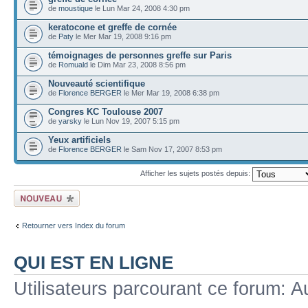
de
moustique
le Lun Mar 24, 2008 4:30 pm
keratocone et greffe de cornée
de
Paty
le Mer Mar 19, 2008 9:16 pm
témoignages de personnes greffe sur Paris
de
Romuald
le Dim Mar 23, 2008 8:56 pm
Nouveauté scientifique
de
Florence BERGER
le Mer Mar 19, 2008 6:38 pm
Congres KC Toulouse 2007
de
yarsky
le Lun Nov 19, 2007 5:15 pm
Yeux artificiels
de
Florence BERGER
le Sam Nov 17, 2007 8:53 pm
Afficher les sujets postés depuis:
Ecrire un nouveau
sujet
Retourner vers Index du forum
QUI EST EN LIGNE
Utilisateurs parcourant ce forum: Au