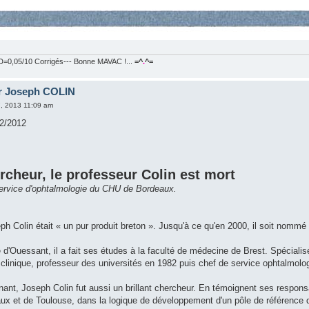
=0,05/10 Corrigés--- Bonne MAVAC !...
=^
.
^=
r Joseph COLIN
7, 2013 11:09 am
2/2012
ercheur, le professeur Colin est mort
u service d'ophtalmologie du CHU de Bordeaux.
ph Colin était « un pur produit breton ». Jusqu'à ce qu'en 2000, il soit nomm
e d'Ouessant, il a fait ses études à la faculté de médecine de Brest. Spécialisé
clinique, professeur des universités en 1982 puis chef de service ophtalmol
nant, Joseph Colin fut aussi un brillant chercheur. En témoignent ses responsa
x et de Toulouse, dans la logique de développement d'un pôle de référence d