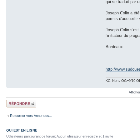
qui se traduit par 
Joseph Colin a été 
permis d'accueilli
Joseph Colin s'est 
l'initiateur du pro
Bordeaux
http://www.sudouest
KC: Non / OG=9/10 OD
Affiche
Répondre
Retourner vers Annonces...
QUI EST EN LIGNE
Utilisateurs parcourant ce forum: Aucun utilisateur enregistré et 1 invité