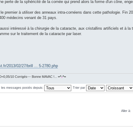
une perte de la sphéricité de la cornée qui prend alors la forme d'un cône, enge
le premier à utiliser des anneaux intra-cornéens dans cette pathologie. Fin 2
r 400 médecins venant de 31 pays.
aussi intéressé à la chirurgie de la cataracte, aux cristallins artificiels et à 
gramme sur le traitement de la cataracte par laser.
.fr/2013/02/27/brill ... 5-2780.php
=0,05/10 Corrigés--- Bonne MAVAC !...
=^
.
^=
r les messages postés depuis:
Trier par
Aller à: