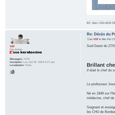
KC: Non / OG=9/10 OD
Re: Décès du P
de
V2F
le Mer Fév 2
Sud-Ouest du 27/0
V2F
Site Admin
Messages:
7476
Inscription:
Lun Juil 28, 2003 8:17 pm
Brillant ch
Localisation:
Paris
Il était le chef d
Le professeur Jose
Né en 1949 sur l'îl
médecine, chef de 
Soignant et enseig
les CHU de Bordeau