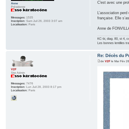
C'est avec une pro
Anne
Présidente
L’association perd
Messages:
1535
française. Elle s’a
Inscription:
Sam Juil 26, 2003 3:07 am
Localisation:
Paris
Anne de FONVIL
KC-bi, diag. 80, st 4, co
Les bonnes lentilles tra
Re: Décès du P
de
V2F
le Mar Fév 2
V2F
Site Admin
Messages:
7476
Inscription:
Lun Juil 28, 2003 8:17 pm
Localisation:
Paris