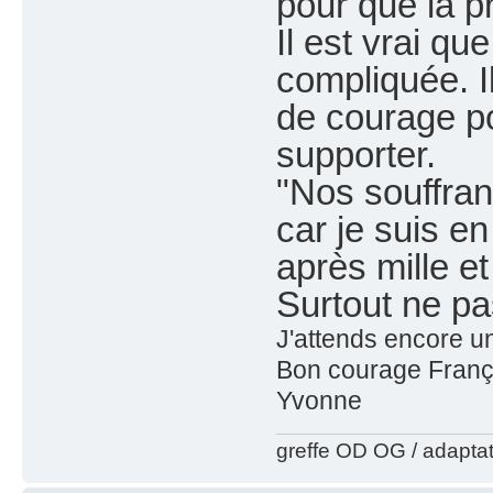
pour que la pr
Il est vrai qu
compliquée. I
de courage po
supporter.
"Nos souffran
car je suis e
après mille e
Surtout ne pa
J'attends encore un
Bon courage Franç
Yvonne
greffe OD OG / adapta