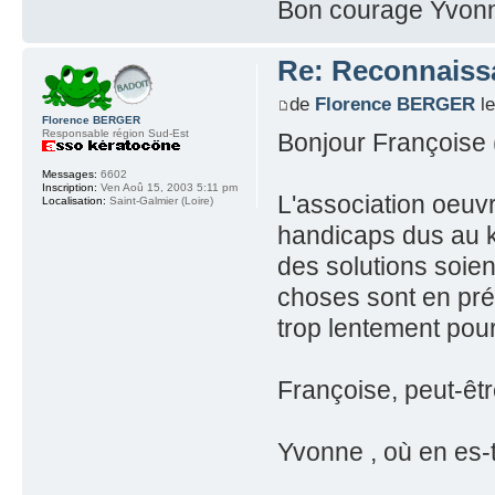
Bon courage Yvonne
Re: Reconnaissa
de
Florence BERGER
le
Florence BERGER
Responsable région Sud-Est
Bonjour Françoise
Messages:
6602
Inscription:
Ven Aoû 15, 2003 5:11 pm
L'association oeuvre
Localisation:
Saint-Galmier (Loire)
handicaps dus au k
des solutions soie
choses sont en prép
trop lentement pour
Françoise, peut-êt
Yvonne , où en es-