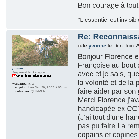
Bon courage à tout
"L'essentiel est invisi
Re: Reconnaissa
de
yvonne
le Dim Juin 2
Bonjour Florence e
Françoise au bout 
yvonne
avec et je sais, que
Responsable Bretagne
la volonté et de la
Messages:
572
Inscription:
Lun Déc 29, 2003 9:05 pm
faire aider par son 
Localisation:
QUIMPER
Merci Florence j'ava
handicapée ex C
(J'ai tout d'une ha
pas pu faire La re
copains et copines 