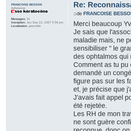
Re: Reconnaissa
FRANCOISE BESSON
Adhérente
de
FRANCOISE BESSO
Messages:
31
Merci beaucoup Yv
Inscription:
Jeu Sep 13, 2007 5:56 pm
Localisation:
grenoble
Je sais que l'assoc
maladie mais, ne p
sensibiliser " le gr
des ophtalmos qui r
Comment as tu pu obt
demandé un congé d
figure pas sur les 
et, je précise que 
J'avais fait appel
été rejetée.
Les RH de mon trava
ne sont guère confi
reconnue, donc on 