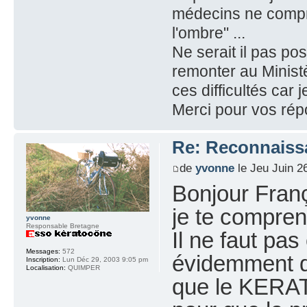
médecins ne compr
l'ombre" ...
Ne serait il pas pos
remonter au Minist
ces difficultés car 
Merci pour vos ré
Re: Reconnaissa
de
yvonne
le Jeu Juin 2
Bonjour Fran
je te compren
yvonne
Responsable Bretagne
Il ne faut pas
Messages:
572
évidemment d
Inscription:
Lun Déc 29, 2003 9:05 pm
Localisation:
QUIMPER
que le KERAT