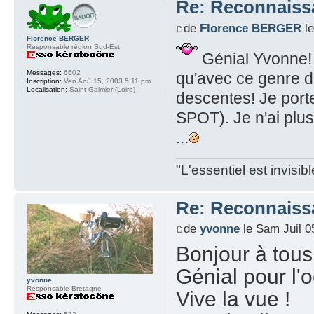
Re: Reconnaissa
de
Florence BERGER
le
Florence BERGER
Responsable région Sud-Est
Génial Yvonne! T
Messages:
6602
qu'avec ce genre de
Inscription:
Ven Aoû 15, 2003 5:11 pm
Localisation:
Saint-Galmier (Loire)
descentes! Je port
SPOT). Je n'ai plu
...
"L'essentiel est invisi
Re: Reconnaissa
de
yvonne
le Sam Juil 0
Bonjour à tous
Génial pour l'oe
yvonne
Responsable Bretagne
Vive la vue !