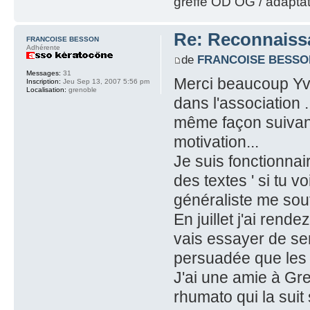
greffe OD OG / adapta
Re: Reconnaissa
FRANCOISE BESSON
Adhérente
de
FRANCOISE BESSO
Messages:
31
Merci beaucoup Yvo
Inscription:
Jeu Sep 13, 2007 5:56 pm
Localisation:
grenoble
dans l'association 
même façon suivant 
motivation...
Je suis fonctionnai
des textes ' si tu v
généraliste me sout
En juillet j'ai ren
vais essayer de sen
persuadée que les 
J'ai une amie à Gre
rhumato qui la suit