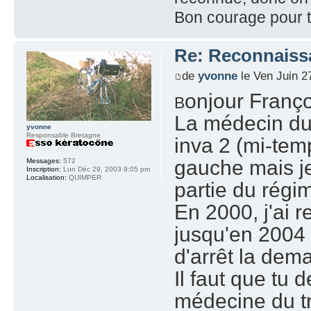
Bon courage pour t
Re: Reconnaissa
de
yvonne
le Ven Juin 2
onjour Franço
B
La médecin du 
yvonne
Responsable Bretagne
inva 2 (mi-tem
gauche mais je
Messages:
572
Inscription:
Lun Déc 29, 2003 9:05 pm
Localisation:
QUIMPER
partie du régi
En 2000, j'ai re
jusqu'en 2004 :
d'arrêt la dem
Il faut que tu
médecine du tr