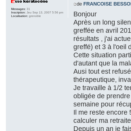
de
FRANCOISE BESSO
Messages:
31
Bonjour
Inscription:
Jeu Sep 13, 2007 5:56 pm
Localisation:
grenoble
Après un long silen
greffée en avril 201
résultats , j'ai act
greffé) et 3 à l'oeil d
Cette situation part
d'autant que la mal
Ausi tout est refu
thérapeutique, invali
Je travaille à 1/2 t
obligée de prendre
semaine pour récu
Il me reste encore 
calculer ma retrait
Depuis un an je fai