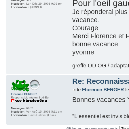
Pour l'oeil gau
Messages:
572
Inscription:
Lun Déc 29, 2003 9:05 pm
Localisation:
QUIMPER
Je réponderai plus 
vacance.
Courage
Merci Florence et 
bonne vacance
yvonne
greffe OD OG / adapta
Re: Reconnaissa
de
Florence BERGER
le
Florence BERGER
Responsable région Sud-Est
Bonnes vacances 
Messages:
6602
Inscription:
Ven Aoû 15, 2003 5:11 pm
"L'essentiel est invisi
Localisation:
Saint-Galmier (Loire)
Afficher les messages postés depuis: