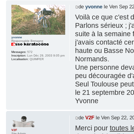
de
yvonne
le Ven Sep 22
Voilà ce que c'est
Parlons sérieux ; 
suite à la semaine 
yvonne
j'avais contacté ce
Responsable Bretagne
haute ou Basse Nor
Messages:
572
Inscription:
Lun Déc 29, 2003 9:05 pm
Normands.
Localisation:
QUIMPER
Une personne devai
peu découragée d'a
Seul Toulouse peut s
le 21 septembre 20
Yvonne
de
V2F
le Ven Sep 22, 2
Merci pour
toutes 
V2F
Site Admin