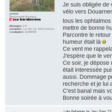
Je suis obligée de 
vélo vers Douarnen
yvonne
Responsable Bretagne
tous les ophtalmo
Messages:
572
mettre de bonne h
Inscription:
Lun Déc 29, 2003 9:05 pm
Localisation:
QUIMPER
Parcontre le retour
humeur était là
Ce vent me rappelai
J'espère que le ven
Ce soir, je dépose u
était interessée pui
aussi. Dommage pour
recherche et je lui 
C'est banal mais voi
Bonne soirée à vou
de
falagar
le Jeu Sep 21