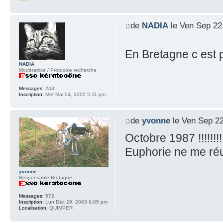
de
NADIA
le Ven Sep 22
En Bretagne c est 
NADIA
Modératrice / Protocole recherche
Messages:
243
Inscription:
Mer Mai 04, 2005 5:11 pm
de
yvonne
le Ven Sep 22
Octobre 1987 !!!!!!!!!
Euphorie ne me réus
yvonne
Responsable Bretagne
Messages:
572
Inscription:
Lun Déc 29, 2003 9:05 pm
Localisation:
QUIMPER