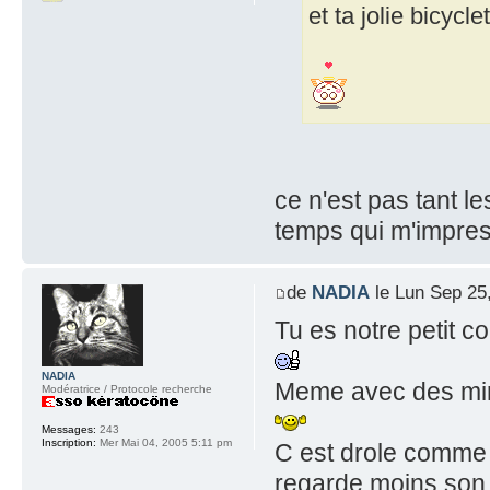
et ta jolie bicycl
ce n'est pas tant 
temps qui m'impres
de
NADIA
le Lun Sep 25
Tu es notre petit co
NADIA
Meme avec des mire
Modératrice / Protocole recherche
Messages:
243
Inscription:
Mer Mai 04, 2005 5:11 pm
C est drole comme 
regarde moins son