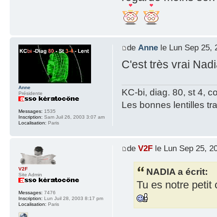
de
Anne
le Lun Sep 25, 
C'est très vrai Nad
Anne
KC-bi, diag. 80, st 4, co
Présidente
Les bonnes lentilles tra
Messages:
1535
Inscription:
Sam Juil 26, 2003 3:07 am
Localisation:
Paris
de
V2F
le Lun Sep 25, 2
NADIA a écrit:
V2F
Site Admin
Tu es notre petit
Messages:
7476
Inscription:
Lun Juil 28, 2003 8:17 pm
Localisation:
Paris