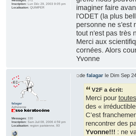
Messages:
572
Inscription:
Lun Déc 29, 2003 9:05 pm
imaginer faire avan
Localisation:
QUIMPER
l'ODET (la plus bel
personne ne s'est 
tout n'est pas très 
Merci aux scientifi
cornées. Alors cour
Yvonne
de
falagar
le Dim Sep 24
V2F a écrit:
Merci pour
toute
falagar
des « irréductible
Adhérente
C’est franchement
Messages:
330
rencontrer des pa
Inscription:
Sam Juil 08, 2006 4:59 pm
Localisation:
region parisienne, 93
Yvonne!!!
: ne v