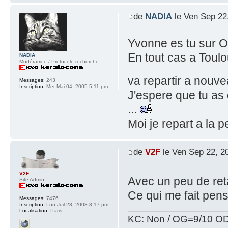
de
NADIA
le Ven Sep 22
Yvonne es tu sur 
En tout cas a Toulo
NADIA
Modératrice / Protocole recherche
va repartir a nouv
Messages:
243
Inscription:
Mer Mai 04, 2005 5:11 pm
J'espere que tu as
...
Moi je repart a la 
de
V2F
le Ven Sep 22, 2
V2F
Avec un peu de re
Site Admin
Ce qui me fait pen
Messages:
7476
Inscription:
Lun Juil 28, 2003 8:17 pm
Localisation:
Paris
KC: Non / OG=9/10 OD