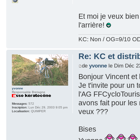
Et moi je veux bien
l'arrière!
KC: Non / OG=9/10 OD
Re: KC et distri
de
yvonne
le Dim Déc 2
Bonjour Vincent et 
Je t'invite pour un
yvonne
l'AG FFCycloTouris
Responsable Bretagne
avons fait pour les
Messages:
572
Inscription:
Lun Déc 29, 2003 9:05 pm
veux ???
Localisation:
QUIMPER
Bises