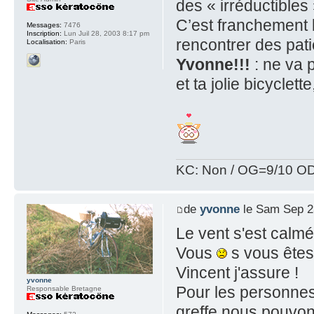
des « irréductibles 
C’est franchement b
Messages:
7476
Inscription:
Lun Juil 28, 2003 8:17 pm
rencontrer des pati
Localisation:
Paris
Yvonne!!!
: ne va 
et ta jolie bicyclet
KC: Non / OG=9/10 OD
de
yvonne
le Sam Sep 2
Le vent s'est calmé 
Vous
s vous êtes
Vincent j'assure !
yvonne
Pour les personnes
Responsable Bretagne
greffe nous pouvons