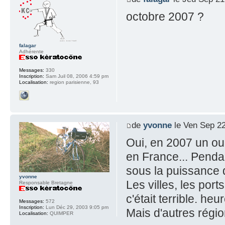
octobre 2007 ?
falagar
Adhérente
Messages:
330
Inscription:
Sam Juil 08, 2006 4:59 pm
Localisation:
region parisienne, 93
de
yvonne
le Ven Sep 22
Oui, en 2007 un ou
en France... Pendan
sous la puissance du
yvonne
Les villes, les port
Responsable Bretagne
c'était terrible. he
Messages:
572
Inscription:
Lun Déc 29, 2003 9:05 pm
Mais d'autres régio
Localisation:
QUIMPER