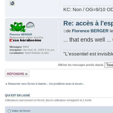
KC: Non / OG=9/10 OD
Re: accès à l'e
de
Florence BERGER
le
Florence BERGER
Responsable région Sud-Est
... that ends well ...
Messages:
6602
Inscription:
Ven Aoû 15, 2003 5:11 pm
"L'essentiel est invisi
Localisation:
Saint-Galmier (Loire)
Afficher les messages postés depuis:
Répondre
Retourner vers Ecrire à l'admin... Un problème avec le forum...
QUI EST EN LIGNE
Utilisateurs parcourant ce forum: Aucun utilisateur enregistré et 1 invité
Index du forum