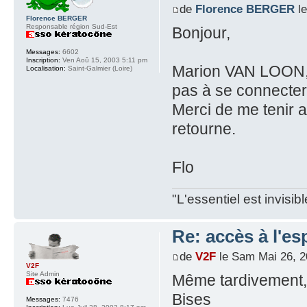
de
Florence BERGER
le
Florence BERGER
Responsable région Sud-Est
Bonjour,
Messages:
6602
Inscription:
Ven Aoû 15, 2003 5:11 pm
Marion VAN LOON, a
Localisation:
Saint-Galmier (Loire)
pas à se connecter
Merci de me tenir a
retourne.
Flo
"L'essentiel est invisi
Re: accès à l'e
de
V2F
le Sam Mai 26, 2
V2F
Site Admin
Même tardivement, 
Bises
Messages:
7476