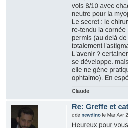
vois 8/10 avec chaqu
neutre pour la myop
Le secret : le chiru
re-tendu la cornée 
permis (au delà de
totalement l'astigm
L'avenir ? certaine
se développe. mais 
elle ne gène prati
ophtalmo). En espér
Claude
Re: Greffe et ca
de
newdino
le Mar Avr 2
Heureux pour vous 