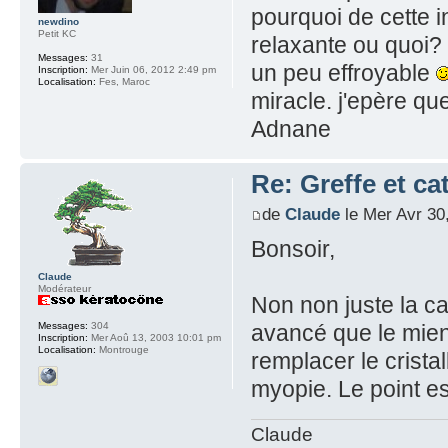
pourquoi de cette in
newdino
Petit KC
relaxante ou quoi? s
Messages:
31
un peu effroyable
Inscription:
Mer Juin 06, 2012 2:49 pm
Localisation:
Fes, Maroc
miracle. j'epère qu
Adnane
Re: Greffe et ca
de
Claude
le Mer Avr 30
Bonsoir,
Claude
Modérateur
Non non juste la ca
avancé que le mie
Messages:
304
Inscription:
Mer Aoû 13, 2003 10:01 pm
Localisation:
Montrouge
remplacer le crista
myopie. Le point est 
Claude