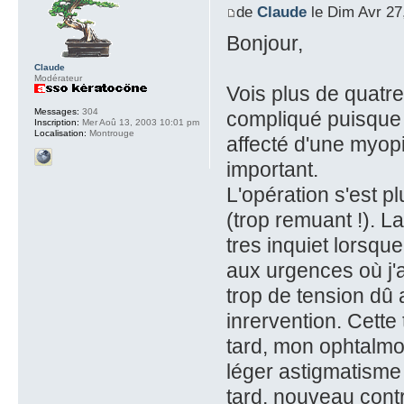
de
Claude
le Dim Avr 27
Bonjour,
Claude
Modérateur
Vois plus de quatre 
Messages:
304
compliqué puisque ce
Inscription:
Mer Aoû 13, 2003 10:01 pm
Localisation:
Montrouge
affecté d'une myopi
important.
L'opération s'est p
(trop remuant !). L
tres inquiet lorsque 
aux urgences où j'a
trop de tension dû 
inrervention. Cette
tard, mon ophtalm
léger astigmatisme 
tard, nouveau contrô