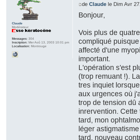
de
Claude
le Dim Avr 27
Bonjour,
Claude
Modérateur
Vois plus de quatre 
Messages:
304
compliqué puisque ce
Inscription:
Mer Aoû 13, 2003 10:01 pm
Localisation:
Montrouge
affecté d'une myopi
important.
L'opération s'est p
(trop remuant !). L
tres inquiet lorsque 
aux urgences où j'a
trop de tension dû 
inrervention. Cette
tard, mon ophtalm
léger astigmatisme 
tard, nouveau contrô