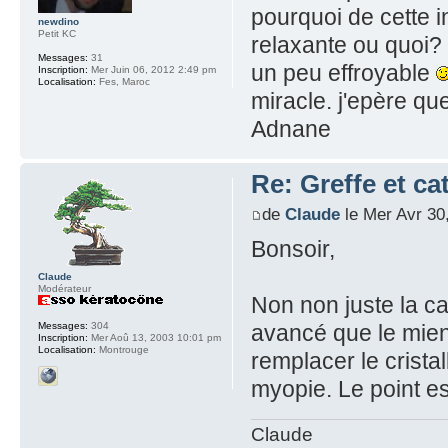
pourquoi de cette in
newdino
Petit KC
relaxante ou quoi? s
Messages:
31
un peu effroyable
Inscription:
Mer Juin 06, 2012 2:49 pm
Localisation:
Fes, Maroc
miracle. j'epère qu
Adnane
Re: Greffe et ca
de
Claude
le Mer Avr 30
Bonsoir,
Claude
Modérateur
Non non juste la ca
avancé que le mie
Messages:
304
Inscription:
Mer Aoû 13, 2003 10:01 pm
Localisation:
Montrouge
remplacer le crista
myopie. Le point est 
Claude