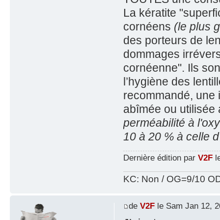
La kératite "superfi
cornéens
(le plus 
des porteurs de len
dommages irréversi
cornéenne". Ils son
l’hygiène des lentil
recommandé, une ins
abîmée ou utilisée
perméabilité à l'oxy
10 à 20 % à celle 
Dernière édition par
V2F
l
KC: Non / OG=9/10 OD
de
V2F
le Sam Jan 12, 2