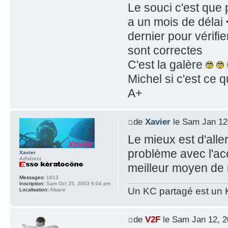
Le souci c'est que 
a un mois de délai
dernier pour vérifie
sont correctes
C'est la galère
Michel si c'est ce 
A+
de
Xavier
le Sam Jan 12
Le mieux est d'aller
problème avec l'acco
Xavier
Adhérent
meilleur moyen de
Messages:
1613
Inscription:
Sam Oct 25, 2003 6:04 pm
Un KC partagé est un 
Localisation:
Alsace
de
V2F
le Sam Jan 12, 2