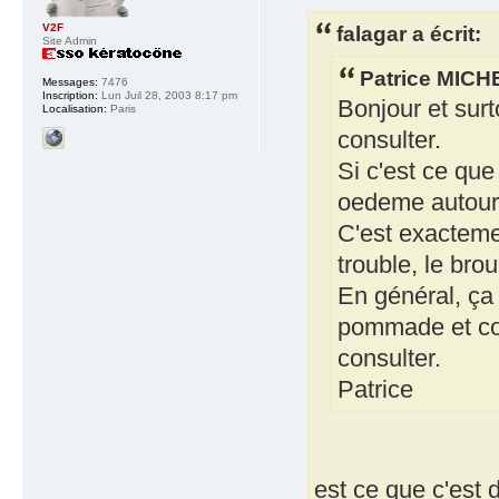
falagar a écrit:
V2F
Site Admin
Patrice MICHE
Messages:
7476
Inscription:
Lun Juil 28, 2003 8:17 pm
Bonjour et surt
Localisation:
Paris
consulter.
Si c'est ce que
oedeme autour
C'est exactement
trouble, le brou
En général, ça 
pommade et col
consulter.
Patrice
est ce que c'est d