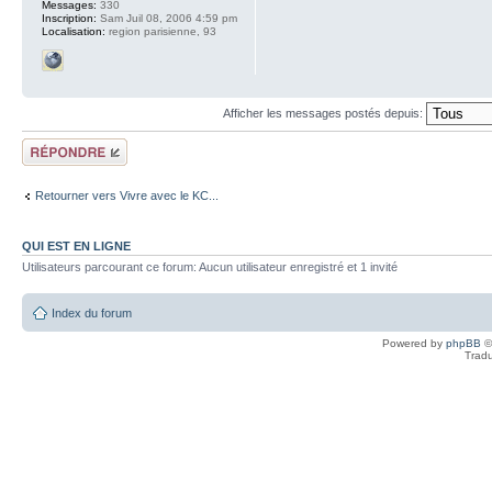
Messages:
330
Inscription:
Sam Juil 08, 2006 4:59 pm
Localisation:
region parisienne, 93
Afficher les messages postés depuis:
Répondre
Retourner vers Vivre avec le KC...
QUI EST EN LIGNE
Utilisateurs parcourant ce forum: Aucun utilisateur enregistré et 1 invité
Index du forum
Powered by
phpBB
©
Tradu