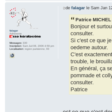
de
falagar
le Sam Jan 12
Patrice MICHEL a
Bonjour et surtout
falagar
consulter.
Adhérente
Si c'est ce que j
Messages:
330
oedeme autour.
Inscription:
Sam Juil 08, 2006 4:59 pm
Localisation:
region parisienne, 93
C'est exactement c
trouble, le brouill
En général, ça se
pommade et collyr
consulter.
Patrice
est ce que c'est dou