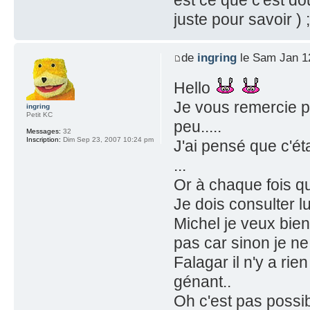
juste pour savoir ) 
de
ingring
le Sam Jan 1
Hello
Je vous remercie 
ingring
Petit KC
peu.....
Messages:
32
Inscription:
Dim Sep 23, 2007 10:24 pm
J'ai pensé que c'éta
...
Or à chaque fois q
Je dois consulter l
Michel je veux bien
pas car sinon je ne
Falagar il n'y a ri
génant..
Oh c'est pas possi