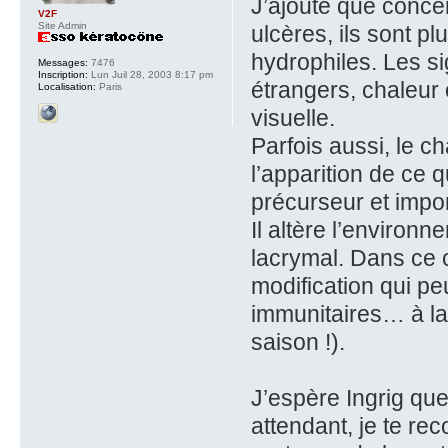
J’ajoute que concern
V2F
Site Admin
ulcères, ils sont pl
hydrophiles. Les si
Messages:
7476
Inscription:
Lun Juil 28, 2003 8:17 pm
étrangers, chaleur 
Localisation:
Paris
visuelle.
Parfois aussi, le 
l’apparition de ce 
précurseur et impor
Il altère l’environ
lacrymal. Dans ce c
modification qui pe
immunitaires… à la
saison !).
J’espère Ingrig que
attendant, je te re