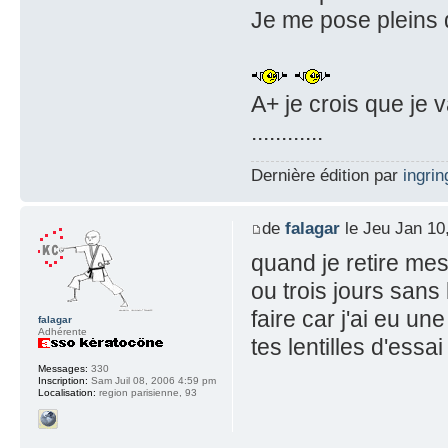
Je me pose pleins 
A+ je crois que je 
............
Dernière édition par
ingrin
de
falagar
le Jeu Jan 10
quand je retire mes 
ou trois jours sans 
faire car j'ai eu un
falagar
Adhérente
tes lentilles d'essa
Messages:
330
Inscription:
Sam Juil 08, 2006 4:59 pm
Localisation:
region parisienne, 93