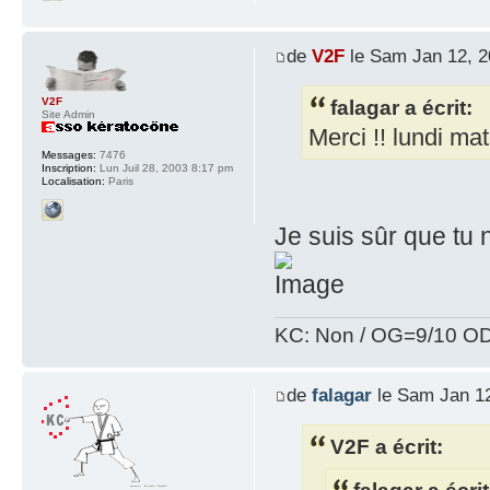
de
V2F
le Sam Jan 12, 2
falagar a écrit:
V2F
Site Admin
Merci !! lundi ma
Messages:
7476
Inscription:
Lun Juil 28, 2003 8:17 pm
Localisation:
Paris
Je suis sûr que tu 
KC: Non / OG=9/10 OD
de
falagar
le Sam Jan 12
V2F a écrit: