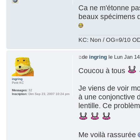
Ca ne m'étonne pas:
beaux spécimens d
KC: Non / OG=9/10 OD
de
ingring
le Lun Jan 14
Coucou à tous
ingring
Petit KC
Je viens de voir mo
Messages:
32
Inscription:
Dim Sep 23, 2007 10:24 pm
à une conjonctive d
lentille. Ce problèm
Me voilà rassurée