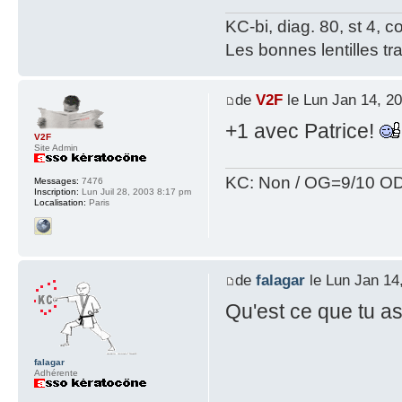
KC-bi, diag. 80, st 4, co
Les bonnes lentilles tra
de
V2F
le Lun Jan 14, 2
+1 avec Patrice!
V2F
Site Admin
KC: Non / OG=9/10 OD
Messages:
7476
Inscription:
Lun Juil 28, 2003 8:17 pm
Localisation:
Paris
de
falagar
le Lun Jan 14
Qu'est ce que tu a
falagar
Adhérente