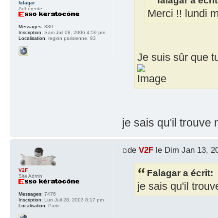
falagar a écrit
falagar
Adhérente
Merci !! lundi 
Messages:
330
Inscription:
Sam Juil 08, 2006 4:59 pm
Localisation:
region parisienne, 93
Je suis sûr que t
je sais qu'il trouve
de
V2F
le Dim Jan 13, 2
Falagar a écrit:
V2F
Site Admin
je sais qu'il trou
Messages:
7476
Inscription:
Lun Juil 28, 2003 8:17 pm
Localisation:
Paris