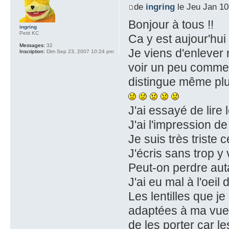
de
ingring
le Jeu Jan 10
Bonjour à tous !!
ingring
Petit KC
Ca y est aujour'hu
Messages:
32
Je viens d'enlever 
Inscription:
Dim Sep 23, 2007 10:24 pm
voir un peu comme d
distingue même plu
J'ai essayé de lire l
J'ai l'impression 
Je suis très triste ce 
J'écris sans trop y 
Peut-on perdre aut
J'ai eu mal à l'oeil
Les lentilles que je
adaptées à ma vue 
de les porter car l