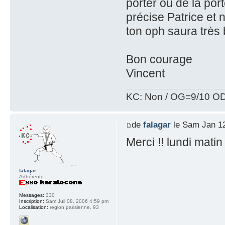
porter ou de la por
précise Patrice et
ton oph saura très b
Bon courage
Vincent
KC: Non / OG=9/10 OD
de
falagar
le Sam Jan 12
Merci !! lundi mati
falagar
Adhérente
Messages:
330
Inscription:
Sam Juil 08, 2006 4:59 pm
Localisation:
region parisienne, 93