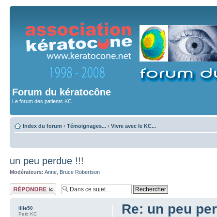
Forum du kératocône
Le forum des patients KC
Index du forum
‹
Témoignages...
‹
Vivre avec le KC...
un peu perdue !!!
Modérateurs:
Anne
,
Bruce Robertson
Répondre
Re: un peu per
lilie50
Petit KC