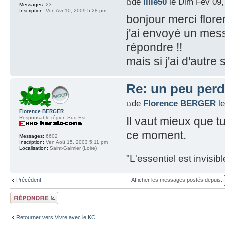
de
lilie50
le Dim Fév 09,
Messages:
23
Inscription:
Ven Avr 10, 2009 5:28 pm
bonjour merci flore
j'ai envoyé un mess
répondre !!
mais si j'ai d'autre 
Re: un peu perd
de
Florence BERGER
le
Florence BERGER
Responsable région Sud-Est
Il vaut mieux que t
ce moment.
Messages:
6602
Inscription:
Ven Aoû 15, 2003 5:11 pm
Localisation:
Saint-Galmier (Loire)
"L'essentiel est invisi
Précédent
Afficher les messages postés depuis:
Répondre
Retourner vers Vivre avec le KC...