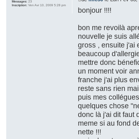
Messages:
23
Inscription:
Ven Avr 10, 2009 5:28 pm
bonjour !!!!
bon me revoilà apr
nouvelle je suis al
gross , ensuite j'ai 
beaucoup d'allergies
mettre donc bénefic
un moment voir anné
franche j'ai plus en
reste sans rien mais
puis mes collégues
quelques chose "ne 
donc là j'ai dit fau
meme si au fond de 
nette !!!