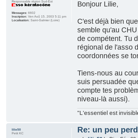
Responsable région Sud-Est
Bonjour Lilie,
Messages:
6602
Inscription:
Ven Aoû 15, 2003 5:11 pm
C'est déjà bien que
Localisation:
Saint-Galmier (Loire)
semble qu'au CHU d
de compétent. Tu d
régional de l'asso d
coordonnées se toru
Tiens-nous au cour
suis persuadée que 
compte tes problèmes
niveau-là aussi).
"L'essentiel est invisi
Re: un peu perd
lilie50
Petit KC