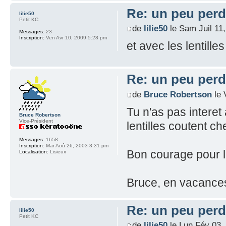
Re: un peu perd
lilie50
Petit KC
de
lilie50
le Sam Juil 11
Messages:
23
Inscription:
Ven Avr 10, 2009 5:28 pm
et avec les lentil
Re: un peu perd
de
Bruce Robertson
le 
Tu n'as pas interet 
Bruce Robertson
Vice-Président
lentilles coutent ch
Messages:
1658
Inscription:
Mar Aoû 26, 2003 3:31 pm
Bon courage pour la
Localisation:
Lisieux
Bruce, en vacanc
Re: un peu perd
lilie50
Petit KC
de
lilie50
le Lun Fév 03,