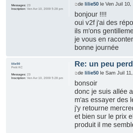
de
lilie50
le Ven Juil 10
Messages:
23
Inscription:
Ven Avr 10, 2009 5:28 pm
bonjour !!!!
oui v2f j'ai des rép
ils m'ons gentillem
je vous en raconter
bonne journée
Re: un peu perd
lilie50
Petit KC
de
lilie50
le Sam Juil 11
Messages:
23
Inscription:
Ven Avr 10, 2009 5:28 pm
bonsoir
donc je suis allée a
m'as essayer des le
j'y retourne mercre
et bien sur le prix 
produit il me sembl