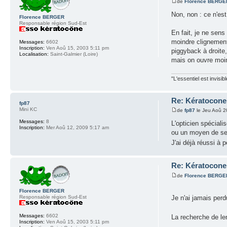
de
Florence BERGE
Non, non : ce n'es
Florence BERGER
Responsable région Sud-Est
En fait, je ne sens
moindre clignement 
Messages:
6602
Inscription:
Ven Aoû 15, 2003 5:11 pm
piggyback à droite,
Localisation:
Saint-Galmier (Loire)
mais on ouvre moin
"L'essentiel est invisi
Re: Kératocone 
fp87
Mini KC
de
fp87
le Jeu Aoû 2
Messages:
8
L'opticien spéciali
Inscription:
Mer Aoû 12, 2009 5:17 am
ou un moyen de se p
J'ai déjà réussi à
Re: Kératocone 
de
Florence BERGE
Florence BERGER
Je n'ai jamais perdu
Responsable région Sud-Est
Messages:
6602
La recherche de le
Inscription:
Ven Aoû 15, 2003 5:11 pm