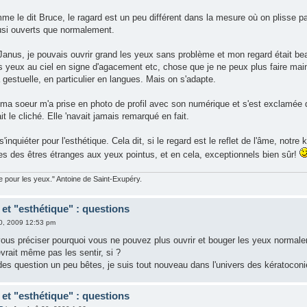
e le dit Bruce, le ragard est un peu différent dans la mesure où on plisse par
usi ouverts que normalement.
Janus, je pouvais ouvrir grand les yeux sans problème et mon regard était be
es yeux au ciel en signe d'agacement etc, chose que je ne peux plus faire main
 gestuelle, en particulier en langues. Mais on s'adapte.
ma soeur m'a prise en photo de profil avec son numérique et s'est exclamée qu
it le cliché. Elle 'navait jamais remarqué en fait.
'inquiéter pour l'esthétique. Cela dit, si le regard est le reflet de l'âme, notre
s des êtres étranges aux yeux pointus, et en cela, exceptionnels bien sûr!
ble pour les yeux." Antoine de Saint-Exupéry.
et "esthétique" : questions
0, 2009 12:53 pm
ous préciser pourquoi vous ne pouvez plus ouvrir et bouger les yeux normalem
vrait même pas les sentir, si ?
 des question un peu bêtes, je suis tout nouveau dans l'univers des kératoconi
et "esthétique" : questions