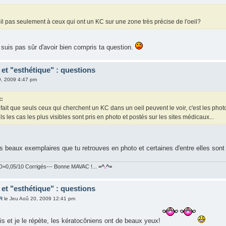
t-il pas seulement à ceux qui ont un KC sur une zone très précise de l'oeil?
 suis pas sûr d'avoir bien compris ta question.
et "esthétique" : questions
9, 2009 4:47 pm
t:
fait que seuls ceux qui cherchent un KC dans un oeil peuvent le voir, c'est les phot
ls les cas les plus visibles sont pris en photo et postés sur les sites médicaux...
us beaux exemplaires que tu retrouves en photo et certaines d'entre elles so
=0,05/10 Corrigés--- Bonne MAVAC !...
=^
.
^=
et "esthétique" : questions
R
le Jeu Aoû 20, 2009 12:41 pm
dis et je le répète, les kératocôniens ont de beaux yeux!