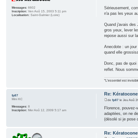
Sérieusement, comm
Messages:
6602
Inscription:
Ven Aoû 15, 2003 5:11 pm
n'a pas les yeux a
Localisation:
Saint-Galmier (Loire)
Quand j'avais des 
gros yeux, lever l
repose aussi sur la
Anecdote : un jour 
quand elle grossisa
Donc, pas de quoi s
reflet. Nous somme
"L'essentiel est invisi
Re: Kératocone 
fp87
Mini KC
de
fp87
le Jeu Aoû 2
Messages:
8
Florence, pouvez-v
Inscription:
Mer Aoû 12, 2009 5:17 am
adaptées, on ne de
(désolé si je pose
Re: Kératocone 