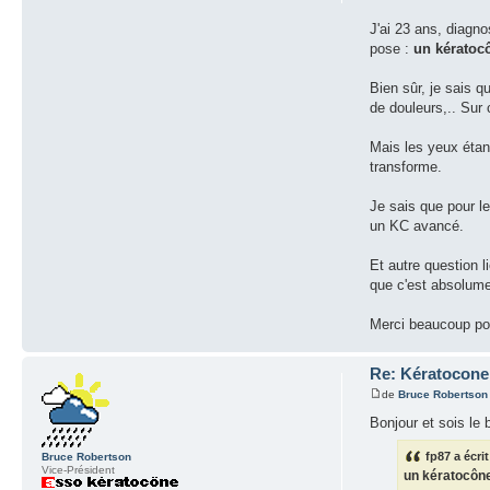
J'ai 23 ans, diagno
pose :
un kératocô
Bien sûr, je sais q
de douleurs,.. Sur 
Mais les yeux étant
transforme.
Je sais que pour l
un KC avancé.
Et autre question l
que c'est absolume
Merci beaucoup po
Re: Kératocone 
de
Bruce Robertson
Bonjour et sois le 
fp87 a écrit
Bruce Robertson
Vice-Président
un kératocône 