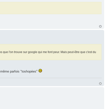
os que l'on trouve sur google qui me font peur. Mais peut-être que c'est du
nt même parfois "toshopées"