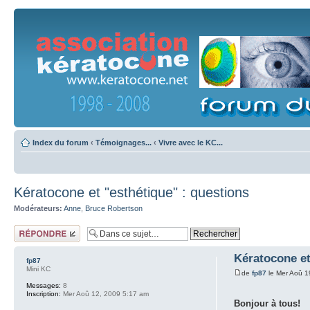
Index du forum
‹
Témoignages...
‹
Vivre avec le KC...
Kératocone et "esthétique" : questions
Modérateurs:
Anne
,
Bruce Robertson
Répondre
Kératocone et
fp87
Mini KC
de
fp87
le Mer Aoû 1
Messages:
8
Inscription:
Mer Aoû 12, 2009 5:17 am
Bonjour à tous!