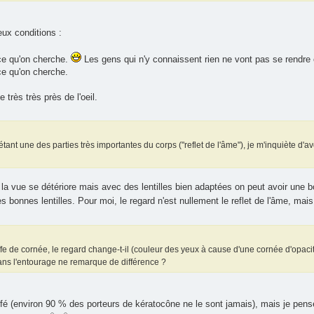
deux conditions :
ce qu'on cherche.
Les gens qui n'y connaissent rien ne vont pas se rendre co
ce qu'on cherche.
 très très près de l'oeil.
tant une des parties très importantes du corps ("reflet de l'âme"), je m'inquiète d'av
 la vue se détériore mais avec des lentilles bien adaptées on peut avoir une b
s bonnes lentilles. Pour moi, le regard n'est nullement le reflet de l'âme, mais
fe de cornée, le regard change-t-il (couleur des yeux à cause d'une cornée d'opacité d
ans l'entourage ne remarque de différence ?
ffé (environ 90 % des porteurs de kératocône ne le sont jamais), mais je pense