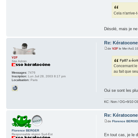
Cela n'arrive-
Désolé, mais je ne
Re: Kératocone 
de
V2F
le Mer Aoû 1
V2F
Fp87 a écri
Site Admin
Concernant le 
au fait que seu
Messages:
7476
Inscription:
Lun Juil 28, 2003 8:17 pm
Localisation:
Paris
Oui se sont les pl
KC: Non / OG=9/10 OD
Re: Kératocone 
de
Florence BERGE
Florence BERGER
En tout cas, je le 
Responsable région Sud-Est