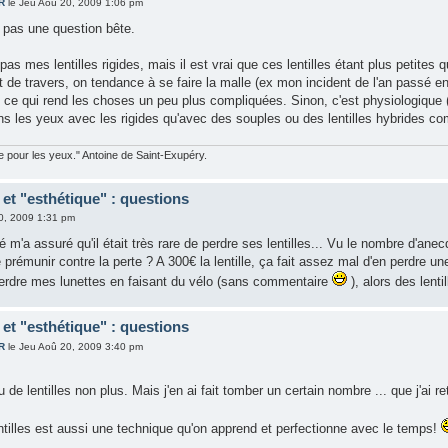
R
le Jeu Aoû 20, 2009 1:06 pm
t pas une question bête.
 pas mes lentilles rigides, mais il est vrai que ces lentilles étant plus petites
de travers, on tendance à se faire la malle (ex mon incident de l'an passé en 
 ce qui rend les choses un peu plus compliquées. Sinon, c'est physiologique (
s les yeux avec les rigides qu'avec des souples ou des lentilles hybrides c
ble pour les yeux." Antoine de Saint-Exupéry.
et "esthétique" : questions
0, 2009 1:31 pm
sé m'a assuré qu'il était très rare de perdre ses lentilles... Vu le nombre d'ane
rémunir contre la perte ? A 300€ la lentille, ça fait assez mal d'en perdre un
 perdre mes lunettes en faisant du vélo (sans commentaire
), alors des lent
et "esthétique" : questions
R
le Jeu Aoû 20, 2009 3:40 pm
 de lentilles non plus. Mais j'en ai fait tomber un certain nombre ... que j'ai r
ntilles est aussi une technique qu'on apprend et perfectionne avec le temps!