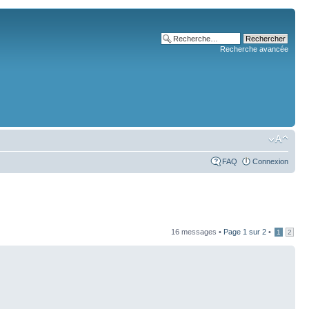
Recherche avancée
FAQ
Connexion
16 messages •
Page
1
sur
2
•
1
2