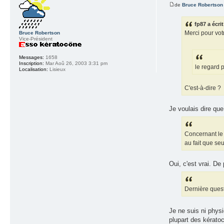
de
Bruce Robertson
fp87 a écrit
Merci pour vot
Bruce Robertson
Vice-Président
Messages:
1658
Inscription:
Mar Aoû 26, 2003 3:31 pm
le regard 
Localisation:
Lisieux
C'est-à-dire ?
Je voulais dire que
Concernant le 
au fait que seu
Oui, c'est vrai. De
Dernière questi
Je ne suis ni phys
plupart des kératocô