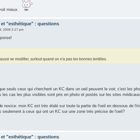
voit mieux.
et "esthétique" : questions
9, 2009 2:17 pm
éponse!
 aussi se modifier, surtout quand on n'a pas les bonnes lentilles.
que seuls ceux qui cherchent un KC dans un oeil peuvent le voir, c'est les pho
s les cas les plus visibles sont pris en photo et postés sur les sites médicaux
e novice: mon KC est très étalé sur toute la partie de l'oeil en dessous de l'iri
pas seulement à ceux qui ont un KC sur une zone très précise de l'oeil?
et "esthétique" : questions