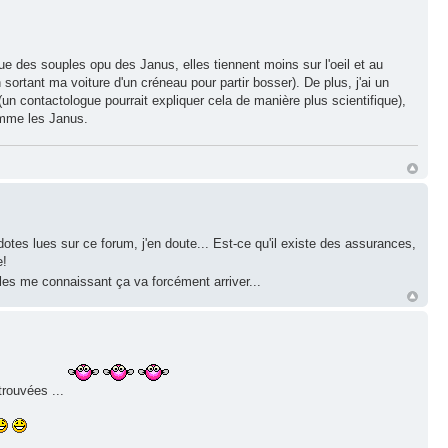
 que des souples opu des Janus, elles tiennent moins sur l'oeil et au
sortant ma voiture d'un créneau pour partir bosser). De plus, j'ai un
un contactologue pourrait expliquer cela de manière plus scientifique),
omme les Janus.
cdotes lues sur ce forum, j'en doute... Est-ce qu'il existe des assurances,
e!
illes me connaissant ça va forcément arriver...
etrouvées ...