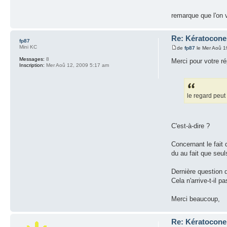
remarque que l'on 
Re: Kératocone 
fp87
Mini KC
de
fp87
le Mer Aoû 1
Messages:
8
Merci pour votre r
Inscription:
Mer Aoû 12, 2009 5:17 am
le regard peut
C'est-à-dire ?
Concernant le fait 
du au fait que seul
Dernière question d
Cela n'arrive-t-il 
Merci beaucoup,
Re: Kératocone 