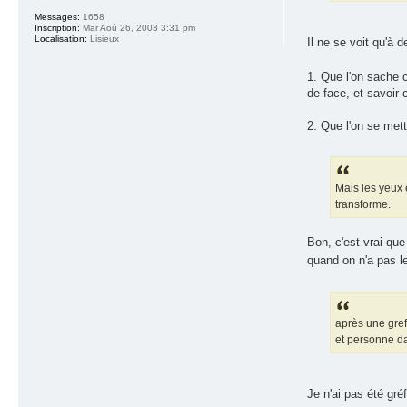
Messages:
1658
Inscription:
Mar Aoû 26, 2003 3:31 pm
Localisation:
Lisieux
Il ne se voit qu'à 
1. Que l'on sache 
de face, et savoir 
2. Que l'on se mette
Mais les yeux é
transforme.
Bon, c'est vrai que
quand on n'a pas le
après une gref
et personne d
Je n'ai pas été gré