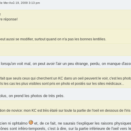
le Mer Aoû 19, 2009 3:13 pm
:
re réponse!
peut aussi se modifier, surtout quand on n'a pas les bonnes lentilles.
 lorsqu'on voit mal, on peut avoir l'air un peu étrange, perdu, on manque d'as
fait que seuls ceux qui cherchent un KC dans un oeil peuvent le voir, c'est les phot
ls les cas les plus visibles sont pris en photo et postés sur les sites médicaux...
 plus, on prend les photos de très près.
on de novice: mon KC est très étalé sur toute la partie de l'oeil en dessous de l'iris
icien ni ophtalmo
et, de ce fait, ne saurais t'expliquer les raisons physique
nes sont inféro-temporels, c'est à dire, sur la partie inférieure de l'oeil vers l