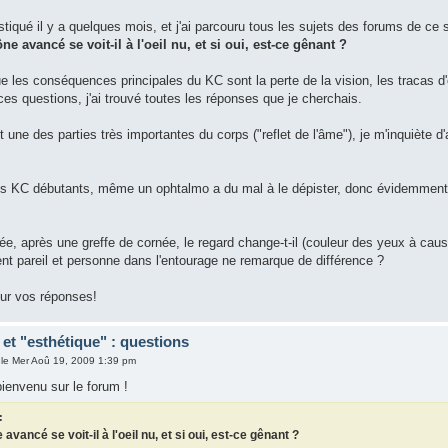
stiqué il y a quelques mois, et j'ai parcouru tous les sujets des forums de ce 
ne avancé se voit-il à l'oeil nu, et si oui, est-ce gênant ?
ue les conséquences principales du KC sont la perte de la vision, les tracas d'
ces questions, j'ai trouvé toutes les réponses que je cherchais.
 une des parties très importantes du corps ("reflet de l'âme"), je m'inquiète d'
es KC débutants, même un ophtalmo a du mal à le dépister, donc évidemment i
iée, après une greffe de cornée, le regard change-t-il (couleur des yeux à cause
nt pareil et personne dans l'entourage ne remarque de différence ?
ur vos réponses!
et "esthétique" : questions
le Mer Aoû 19, 2009 1:39 pm
bienvenu sur le forum !
:
avancé se voit-il à l'oeil nu, et si oui, est-ce gênant ?