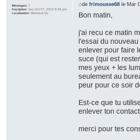
de
frimousse68
le Mar O
Messages:
7
Inscription:
Jeu Oct 07, 2010 9:34 pm
Bon matin,
Localisation:
Montreal Qc
j'ai recu ce matin m
l'essai du nouveau 
enlever pour faire 
suce (qui est reste
mes yeux + les lumier
seulement au burea
peur pour ce soir d
Est-ce que tu utili
enlever ton contac
merci pour tes con