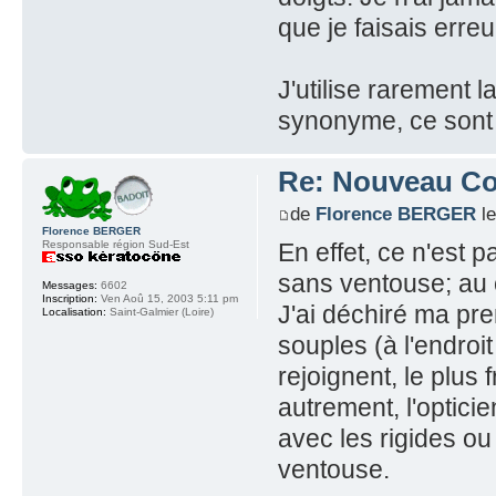
que je faisais erreu
J'utilise rarement 
synonyme, ce sont de
Re: Nouveau Con
de
Florence BERGER
le
Florence BERGER
Responsable région Sud-Est
En effet, ce n'est p
sans ventouse; au c
Messages:
6602
Inscription:
Ven Aoû 15, 2003 5:11 pm
J'ai déchiré ma pre
Localisation:
Saint-Galmier (Loire)
souples (à l'endroit
rejoignent, le plus 
autrement, l'opticie
avec les rigides o
ventouse.