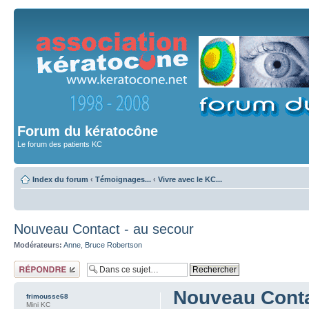
Forum du kératocône
Le forum des patients KC
Index du forum
‹
Témoignages...
‹
Vivre avec le KC...
Nouveau Contact - au secour
Modérateurs:
Anne
,
Bruce Robertson
Répondre
Nouveau Conta
frimousse68
Mini KC