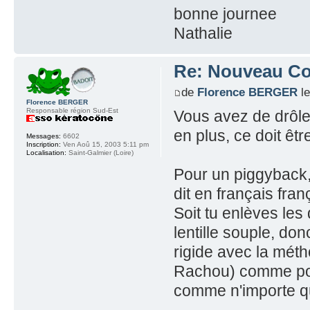
bonne journee
Nathalie
Re: Nouveau Con
de
Florence BERGER
le
Florence BERGER
Responsable région Sud-Est
Vous avez de drôle
en plus, ce doit être
Messages:
6602
Inscription:
Ven Aoû 15, 2003 5:11 pm
Localisation:
Saint-Galmier (Loire)
Pour un piggyback,
dit en français fran
Soit tu enlèves les 
lentille souple, do
rigide avec la méth
Rachou) comme pour 
comme n'importe que