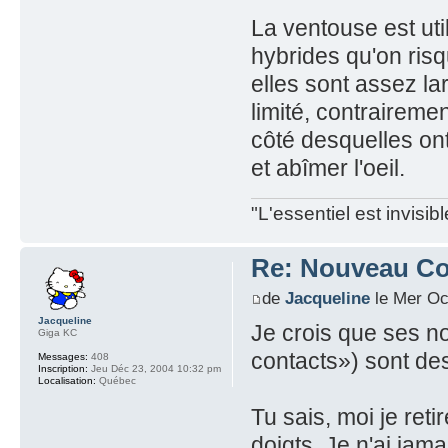
La ventouse est uti
hybrides qu'on risq
elles sont assez la
limité, contrairemen
côté desquelles ont
et abîmer l'oeil.
"L'essentiel est invisi
Re: Nouveau Con
de
Jacqueline
le Mer Oc
Jacqueline
Je crois que ses no
Giga KC
contacts») sont de
Messages:
408
Inscription:
Jeu Déc 23, 2004 10:32 pm
Localisation:
Québec
Tu sais, moi je re
doigts. Je n'ai jam