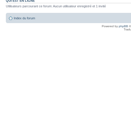
QUI EST EN LIGNE
Utilisateurs parcourant ce forum: Aucun utilisateur enregistré et 1 invité
Index du forum
Powered by
phpBB
©
Tradu