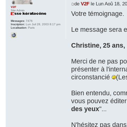
de
V2F
le Lun Aoû 18, 2
V2F
Site Admin
Votre témoignage.
Messages:
7476
Inscription:
Lun Juil 28, 2003 8:17 pm
Le message sera en
Localisation:
Paris
Christine, 25 ans, 
Merci de ne pas pos
présenter à l'inter
circonstancié
(Le
Bien entendu, comm
vous pouvez éditer
des yeux
"...
N'hésitez pas dans 