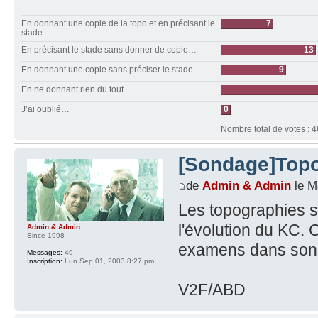
En donnant une copie de la topo et en précisant le
7
stade…
En précisant le stade sans donner de copie…
13
En donnant une copie sans préciser le stade…
9
En ne donnant rien du tout …
J’ai oublié…
0
Nombre total de votes : 4
[Sondage]Topo
de
Admin & Admin
le M
Les topographies so
l'évolution du KC.
Admin & Admin
Since 1998
examens dans son d
Messages:
49
Inscription:
Lun Sep 01, 2003 8:27 pm
V2F/ABD