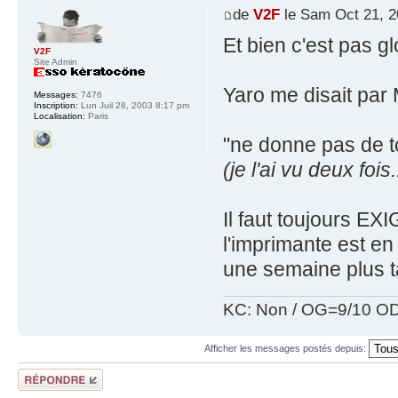
de
V2F
le Sam Oct 21, 2
Et bien c'est pas g
V2F
Site Admin
Yaro me disait par M
Messages:
7476
Inscription:
Lun Juil 28, 2003 8:17 pm
Localisation:
Paris
"ne donne pas de t
(je l'ai vu deux fois.
Il faut toujours EX
l'imprimante est e
une semaine plus t
KC: Non / OG=9/10 OD
Afficher les messages postés depuis:
Répondre