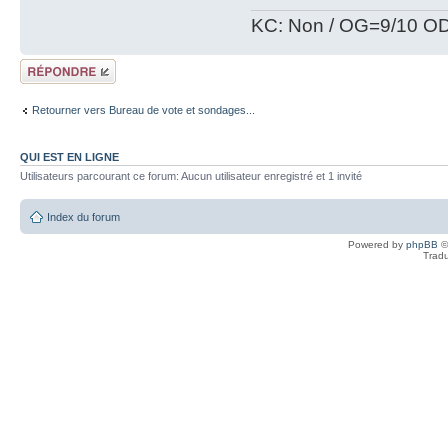
KC: Non / OG=9/10 OD
Répondre
Retourner vers Bureau de vote et sondages...
QUI EST EN LIGNE
Utilisateurs parcourant ce forum: Aucun utilisateur enregistré et 1 invité
Index du forum
Powered by
phpBB
©
Tradu