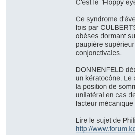
C'est le "Floppy ey
Ce syndrome d'éver
fois par CULBERTS
obèses dormant sur l
paupière supérieure
conjonctivales.
DONNENFELD décrit
un kératocône. Le c
la position de somm
unilatéral en cas d
facteur mécanique 
Lire le sujet de Phil
http://www.forum.