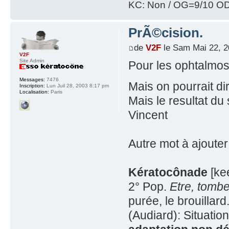
KC: Non / OG=9/10 OD
PrÃ©cision.
de
V2F
le Sam Mai 22, 2
V2F
Site Admin
Pour les ophtalmos 
Messages:
7476
Mais on pourrait d
Inscription:
Lun Juil 28, 2003 8:17 pm
Localisation:
Paris
Mais le resultat du
Vincent
Autre mot à ajouter
Kératocônade
[ke
2° Pop.
Etre, tomb
purée, le brouillard
(Audiard): Situati