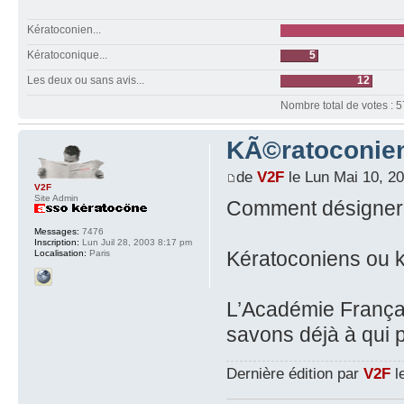
Kératoconien...
Kératoconique...
5
Les deux ou sans avis...
12
Nombre total de votes : 5
KÃ©ratoconien
de
V2F
le Lun Mai 10, 2
V2F
Site Admin
Comment désigner l
Messages:
7476
Inscription:
Lun Juil 28, 2003 8:17 pm
Kératoconiens ou 
Localisation:
Paris
L’Académie Françai
savons déjà à qui 
Dernière édition par
V2F
le