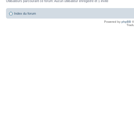
Utilisateurs parcourant ce forum: Aucun utilisateur enregistré et 1 invité
Index du forum
Powered by
phpBB
©
Tradu