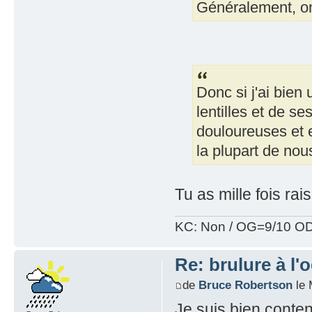
Généralement, on 
Donc si j'ai bien
lentilles et de se
douloureuses et e
la plupart de nou
Tu as mille fois ra
KC: Non / OG=9/10 OD
Re: brulure à l'o
de
Bruce Robertson
le 
Je suis bien content