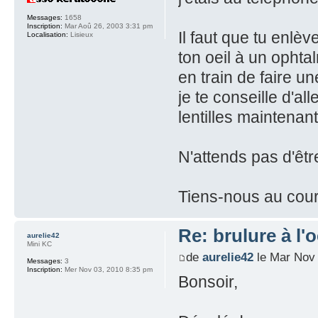
Messages:
1658
Inscription:
Mar Aoû 26, 2003 3:31 pm
Il faut que tu enlè
Localisation:
Lisieux
ton oeil à un ophta
en train de faire u
je te conseille d'al
lentilles maintenant
N'attends pas d'êt
Tiens-nous au cour
Re: brulure à l'o
aurelie42
Mini KC
de
aurelie42
le Mar Nov 
Messages:
3
Inscription:
Mer Nov 03, 2010 8:35 pm
Bonsoir,