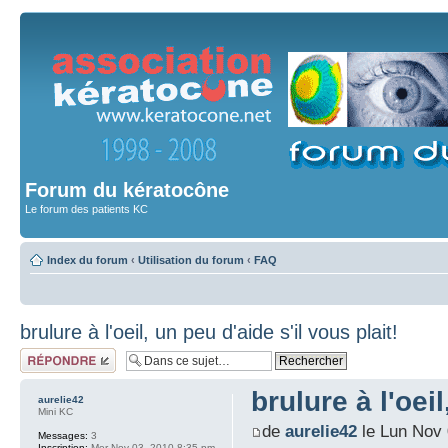
Forum du kératocône
Le forum des patients KC
Index du forum
‹
Utilisation du forum
‹
FAQ
brulure à l'oeil, un peu d'aide s'il vous plait!
Répondre
brulure à l'oeil
aurelie42
Mini KC
de
aurelie42
le Lun Nov 
Messages:
3
Inscription:
Mer Nov 03, 2010 8:35 pm