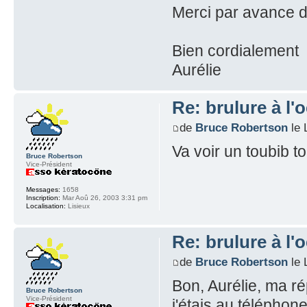
Merci par avance d
Bien cordialement
Aurélie
Re: brulure à l'o
de
Bruce Robertson
le 
Va voir un toubib to
Bruce Robertson
Vice-Président
Messages:
1658
Inscription:
Mar Aoû 26, 2003 3:31 pm
Localisation:
Lisieux
Re: brulure à l'o
de
Bruce Robertson
le 
Bon, Aurélie, ma ré
Bruce Robertson
Vice-Président
j'étais au télépho