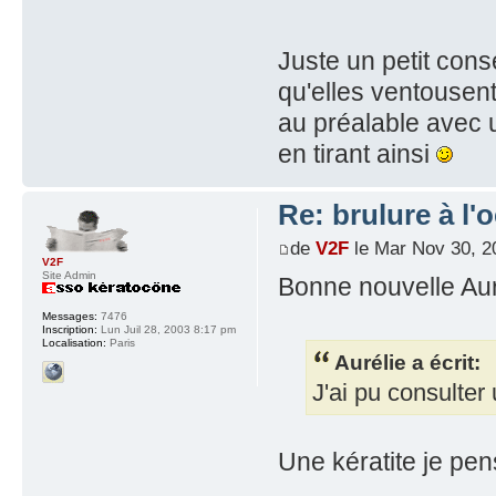
Juste un petit conse
qu'elles ventousent 
au préalable avec 
en tirant ainsi
Re: brulure à l'o
de
V2F
le Mar Nov 30, 2
V2F
Site Admin
Bonne nouvelle Aur
Messages:
7476
Inscription:
Lun Juil 28, 2003 8:17 pm
Localisation:
Paris
Aurélie a écrit:
J'ai pu consulter
Une kératite je pe