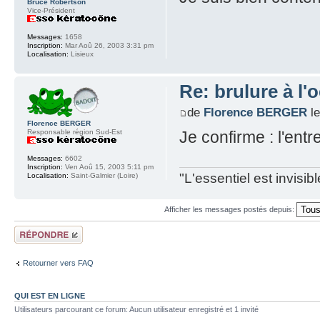
Bruce Robertson
Vice-Président
Messages:
1658
Inscription:
Mar Aoû 26, 2003 3:31 pm
Localisation:
Lisieux
Re: brulure à l'o
de
Florence BERGER
le
Florence BERGER
Responsable région Sud-Est
Je confirme : l'entr
Messages:
6602
Inscription:
Ven Aoû 15, 2003 5:11 pm
"L'essentiel est invisi
Localisation:
Saint-Galmier (Loire)
Afficher les messages postés depuis:
Répondre
Retourner vers FAQ
QUI EST EN LIGNE
Utilisateurs parcourant ce forum: Aucun utilisateur enregistré et 1 invité