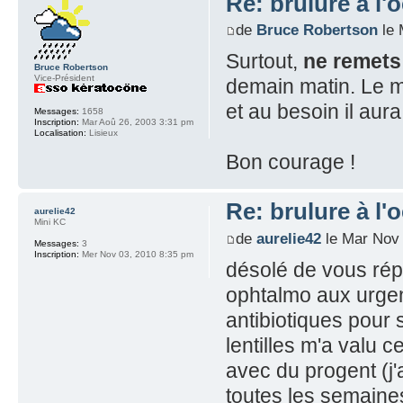
Re: brulure à l'o
de
Bruce Robertson
le 
Surtout,
ne remets 
Bruce Robertson
Vice-Président
demain matin. Le m
et au besoin il aur
Messages:
1658
Inscription:
Mar Aoû 26, 2003 3:31 pm
Localisation:
Lisieux
Bon courage !
Re: brulure à l'o
aurelie42
Mini KC
de
aurelie42
le Mar Nov 
Messages:
3
Inscription:
Mer Nov 03, 2010 8:35 pm
désolé de vous rép
ophtalmo aux urgenc
antibiotiques pour
lentilles m'a valu c
avec du progent (j'a
toutes les semaines