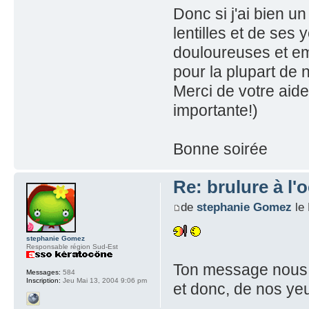
Donc si j'ai bien u
lentilles et de ses 
douloureuses et emp
pour la plupart de 
Merci de votre aide 
importante!)
Bonne soirée
Re: brulure à l'o
de
stephanie Gomez
le 
stephanie Gomez
Responsable région Sud-Est
Ton message nous r
Messages:
584
Inscription:
Jeu Mai 13, 2004 9:06 pm
et donc, de nos yeu