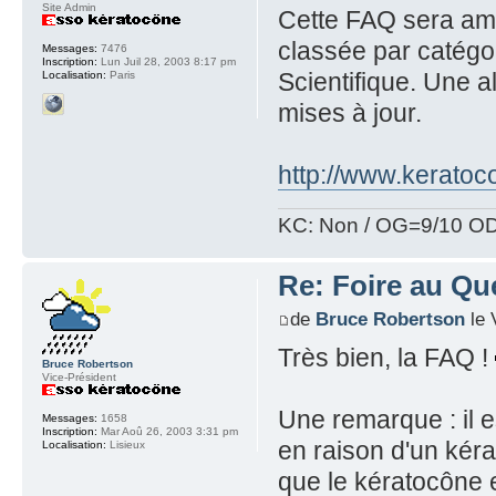
Site Admin
Cette FAQ sera amé
classée par catég
Messages:
7476
Inscription:
Lun Juil 28, 2003 8:17 pm
Scientifique. Une al
Localisation:
Paris
mises à jour.
http://www.keratoco
KC: Non / OG=9/10 OD
Re: Foire au Qu
de
Bruce Robertson
le 
Très bien, la FAQ !
Bruce Robertson
Vice-Président
Une remarque : il e
Messages:
1658
Inscription:
Mar Aoû 26, 2003 3:31 pm
en raison d'un kéra
Localisation:
Lisieux
que le kératocône 