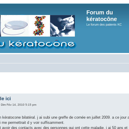
Forum du
kératocône
Le forum des patients KC
le ici
 Dim Fév 14, 2010 5:15 pm
un kératocone bilatéral. j ai subi une greffe de cornée en juillet 2009. a ce jo
qui me permettrait d y voir suffisamment.
t avoir des contacts avec des personnes qui ont cette maladie. j ai 50 ans et ne