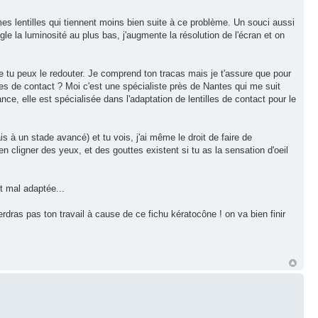
mes lentilles qui tiennent moins bien suite à ce problème. Un souci aussi
le la luminosité au plus bas, j'augmente la résolution de l'écran et on
e tu peux le redouter. Je comprend ton tracas mais je t'assure que pour
les de contact ? Moi c'est une spécialiste près de Nantes qui me suit
ce, elle est spécialisée dans l'adaptation de lentilles de contact pour le
is à un stade avancé) et tu vois, j'ai même le droit de faire de
en cligner des yeux, et des gouttes existent si tu as la sensation d'oeil
nt mal adaptée...
erdras pas ton travail à cause de ce fichu kératocône ! on va bien finir