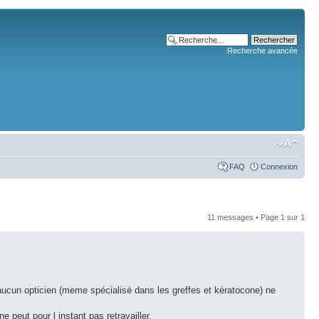
Recherche avancée
FAQ
Connexion
11 messages • Page
1
sur
1
ur aucun opticien (meme spécialisé dans les greffes et kératocone) ne
 peut pour l instant pas retravailler.