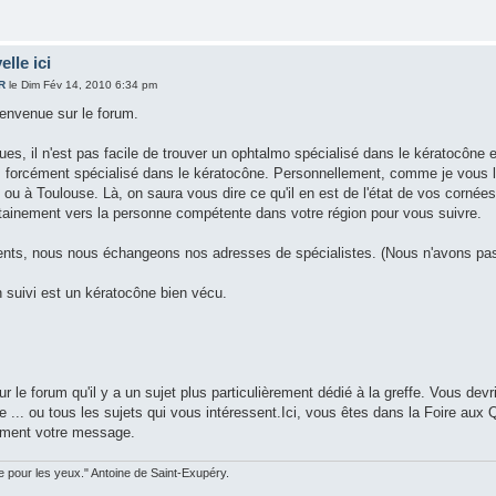
elle ici
R
le Dim Fév 14, 2010 6:34 pm
ienvenue sur le forum.
es, il n'est pas facile de trouver un ophtalmo spécialisé dans le kératocône e
as forcément spécialisé dans le kératocône. Personnellement, comme je vous l'ai
 à Toulouse. Là, on saura vous dire ce qu'il en est de l'état de vos cornées e
ertainement vers la personne compétente dans votre région pour vous suivre.
ents, nous nous échangeons nos adresses de spécialistes. (Nous n'avons pas le
 suivi est un kératocône bien vécu.
r le forum qu'il y a un sujet plus particulièrement dédié à la greffe. Vous dev
e ... ou tous les sujets qui vous intéressent.Ici, vous êtes dans la Foire au
ement votre message.
ble pour les yeux." Antoine de Saint-Exupéry.