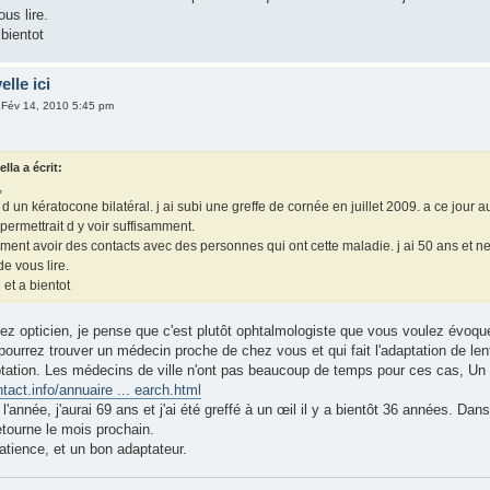
ous lire.
bientot
elle ici
 Fév 14, 2010 5:45 pm
la a écrit:
,
e d un kératocone bilatéral. j ai subi une greffe de cornée en juillet 2009. a ce jou
 permettrait d y voir suffisamment.
ement avoir des contacts avec des personnes qui ont cette maladie. j ai 50 ans et ne p
de vous lire.
et a bientot
ez opticien, je pense que c'est plutôt ophtalmologiste que vous voulez évoque
pourrez trouver un médecin proche de chez vous et qui fait l'adaptation de l
ptation. Les médecins de ville n'ont pas beaucoup de temps pour ces cas, Un c
ntact.info/annuaire ... earch.html
'année, j'aurai 69 ans et j'ai été greffé à un œil il y a bientôt 36 années. Dans
retourne le mois prochain.
 patience, et un bon adaptateur.