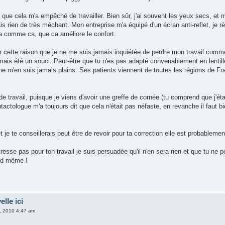
 que cela m'a empêché de travailler. Bien sûr, j'ai souvent les yeux secs, et 
 rien de très méchant. Mon entreprise m'a équipé d'un écran anti-reflet, je règ
a comme ca, que ca améliore le confort.
ur cette raison que je ne me suis jamais inquiétée de perdre mon travail comm
amais été un souci. Peut-être que tu n'es pas adapté convenablement en lentil
ne m'en suis jamais plains. Ses patients viennent de toutes les régions de Fran
 de travail, puisque je viens d'avoir une greffe de cornée (tu comprend que j'éta
ntactologue m'a toujours dit que cela n'était pas néfaste, en revanche il faut bi
et je te conseillerais peut être de revoir pour ta correction elle est probableme
resse pas pour ton travail je suis persuadée qu'il n'en sera rien et que tu ne p
and même !
elle ici
9, 2010 4:47 am