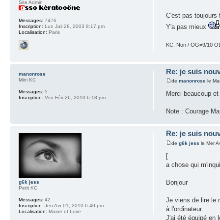
Site Admin
C'est pas toujours 
Messages:
7476
Y'a pas mieux
Inscription:
Lun Juil 28, 2003 8:17 pm
Localisation:
Paris
KC: Non / OG=9/10 OD
Re: je suis nouv
manonrose
Mini KC
de
manonrose
le Ma
Messages:
5
Merci beaucoup et j
Inscription:
Ven Fév 26, 2010 6:18 pm
Note : Courage Mari
Re: je suis nouv
de
g6k jess
le Mer A
[
a chose qui m'inqui
Bonjour
g6k jess
Petit KC
Je viens de lire le
Messages:
42
Inscription:
Jeu Avr 01, 2010 6:40 pm
à l'ordinateur.
Localisation:
Maine et Loire
J'ai été équipé en 