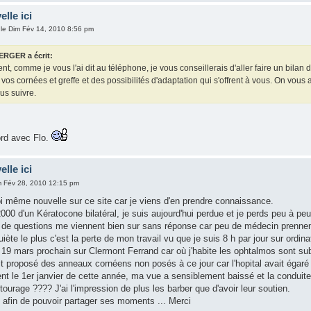
elle ici
le Dim Fév 14, 2010 8:56 pm
ERGER a écrit:
t, comme je vous l'ai dit au téléphone, je vous conseillerais d'aller faire un bila
de vos cornées et greffe et des possibilités d'adaptation qui s'offrent à vous. On vo
us suivre.
ord avec Flo.
elle ici
m Fév 28, 2010 12:15 pm
oi même nouvelle sur ce site car je viens d'en prendre connaissance.
000 d'un Kératocone bilatéral, je suis aujourd'hui perdue et je perds peu à pe
de questions me viennent bien sur sans réponse car peu de médecin prennen
iète le plus c'est la perte de mon travail vu que je suis 8 h par jour sur ordina
e 19 mars prochain sur Clermont Ferrand car où j'habite les ophtalmos sont su
t proposé des anneaux cornéens non posés à ce jour car l'hopital avait égaré 
t le 1er janvier de cette année, ma vue a sensiblement baissé et la conduite m'
ourage ???? J'ai l'impression de plus les barber que d'avoir leur soutien.
e afin de pouvoir partager ses moments ... Merci