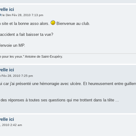
elle ici
R
le Dim Fév 28, 2010 7:13 pm
 site et la bonne asso alors.
Bienvenue au club.
accident a fait baisser ta vue?
t'envoie un MP.
ble pour les yeux." Antoine de Saint-Exupéry.
elle ici
m Fév 28, 2010 7:25 pm
i car j'ai présenté une hémorragie avec ulcère. Et heureusement entre guillem
 des réponses à toutes ses questions qui me trottent dans la tête ...
elle ici
2, 2010 2:42 am