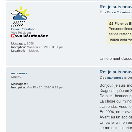
Re: je suis nouv
de
Bruce Robertson
Florence B
Personnellemen
Bruce Robertson
Vice-Président
est de l'état 
région pour vo
Messages:
1658
Inscription:
Mar Aoû 26, 2003 3:31 pm
Localisation:
Lisieux
Entièrement d'acc
Re: je suis nouv
manonrose
Mini KC
de
manonrose
le Di
Messages:
5
Bonjour, je suis m
Inscription:
Ven Fév 26, 2010 6:18 pm
Diagnostiquée en 2
De plus, beaucoup 
La chose qui m'inqu
J'ai rendez vous l
En 2004, on m'avai
Ayant eu un acciden
En parler à mon ent
Je me suis inscrit