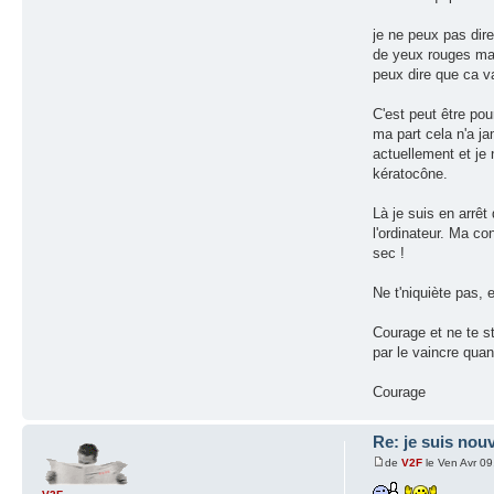
je ne peux pas dire
de yeux rouges mais
peux dire que ca v
C'est peut être po
ma part cela n'a j
actuellement et je 
kératocône.
Là je suis en arrêt
l'ordinateur. Ma co
sec !
Ne t'niquiète pas, 
Courage et ne te st
par le vaincre qu
Courage
Re: je suis nouv
de
V2F
le Ven Avr 0