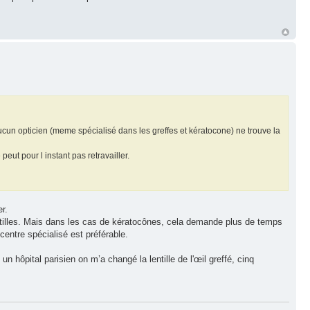
r aucun opticien (meme spécialisé dans les greffes et kératocone) ne trouve la
eut pour l instant pas retravailler.
r.
entilles. Mais dans les cas de kératocônes, cela demande plus de temps
entre spécialisé est préférable.
 un hôpital parisien on m’a changé la lentille de l'œil greffé, cinq