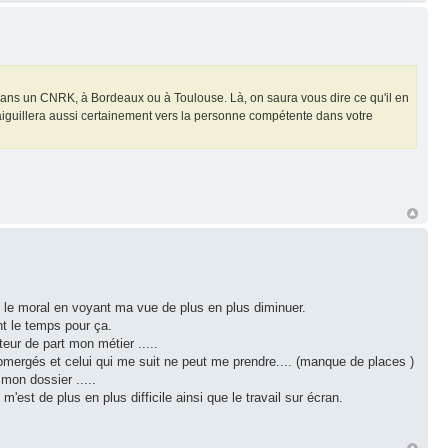
n dans un CNRK, à Bordeaux ou à Toulouse. Là, on saura vous dire ce qu'il en
us aiguillera aussi certainement vers la personne compétente dans votre
u le moral en voyant ma vue de plus en plus diminuer.
t le temps pour ça.
teur de part mon métier .....
bmergés et celui qui me suit ne peut me prendre.... (manque de places )
mon dossier .....
est de plus en plus difficile ainsi que le travail sur écran.