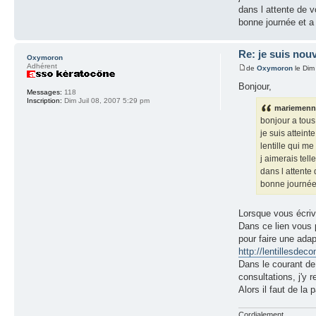
dans l attente de v
bonne journée et a 
Re: je suis nouv
Oxymoron
Adhérent
de
Oxymoron
le Dim
Bonjour,
Messages:
118
Inscription:
Dim Juil 08, 2007 5:29 pm
mariemennel
bonjour a tous
je suis atteint
lentille qui me
j aimerais tell
dans l attente 
bonne journée 
Lorsque vous écriv
Dans ce lien vous 
pour faire une ada
http://lentillesdeco
Dans le courant de l
consultations, j'y 
Alors il faut de la
Cordialement.