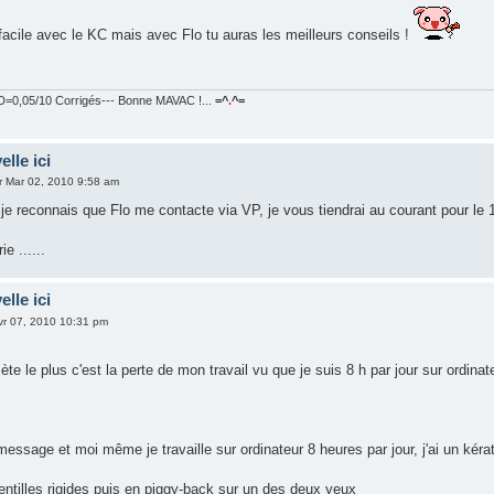
facile avec le KC mais avec Flo tu auras les meilleurs conseils !
=0,05/10 Corrigés--- Bonne MAVAC !...
=^
.
^=
elle ici
r Mar 02, 2010 9:58 am
e reconnais que Flo me contacte via VP, je vous tiendrai au courant pour le 1
e ......
elle ici
vr 07, 2010 10:31 pm
ète le plus c'est la perte de mon travail vu que je suis 8 h par jour sur ordinat
 message et moi même je travaille sur ordinateur 8 heures par jour, j'ai un ké
lentilles rigides puis en piggy-back sur un des deux yeux