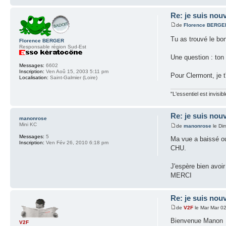
Re: je suis nouv
de
Florence BERGE
Tu as trouvé le bon
Florence BERGER
Responsable région Sud-Est
Une question : ton 
Messages:
6602
Inscription:
Ven Aoû 15, 2003 5:11 pm
Pour Clermont, je 
Localisation:
Saint-Galmier (Loire)
"L'essentiel est invisi
Re: je suis nouv
manonrose
Mini KC
de
manonrose
le Di
Messages:
5
Ma vue a baissé ou
Inscription:
Ven Fév 26, 2010 6:18 pm
CHU.
J'espère bien avoir
MERCI
Re: je suis nouv
de
V2F
le Mar Mar 0
Bienvenue Manon
V2F