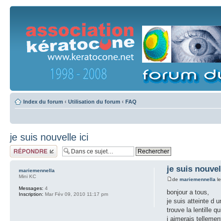
Index du forum
‹
Utilisation du forum
‹
FAQ
je suis nouvelle ici
Répondre
je suis nouvel
mariemennella
Mini KC
de
mariemennella
le
Messages:
4
bonjour a tous,
Inscription:
Mar Fév 09, 2010 11:17 pm
je suis atteinte d 
trouve la lentille 
j aimerais tellemen