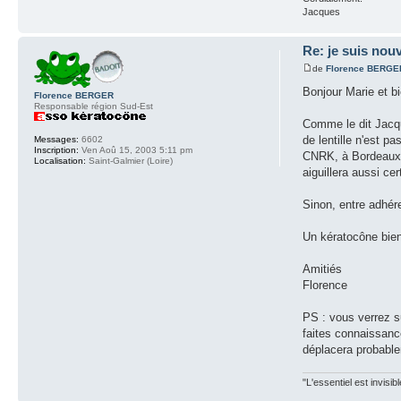
Jacques
Re: je suis nouv
de
Florence BERGE
Bonjour Marie et b
Florence BERGER
Responsable région Sud-Est
Comme le dit Jacqu
de lentille n'est p
Messages:
6602
Inscription:
Ven Aoû 15, 2003 5:11 pm
CNRK, à Bordeaux ou
Localisation:
Saint-Galmier (Loire)
aiguillera aussi c
Sinon, entre adhér
Un kératocône bien
Amitiés
Florence
PS : vous verrez su
faites connaissanc
déplacera probabl
"L'essentiel est invisi