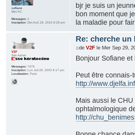
bjr je suis un jeunn
sofiane
Mini KC
bon moment que je 
Messages:
2
la maladie pour fair
Inscription:
Dim Aoû 29, 2010 8:28 pm
Re: cherche un 
de
V2F
le Mer Sep 29, 2
V2F
Site Admin
Bonjour Sofiane et 
Messages:
7476
Inscription:
Lun Juil 28, 2003 8:17 pm
Peut être connais-
Localisation:
Paris
http://www.djelfa.i
Mais aussi le CHU 
ophtalmologique de
http://chu_benimes
Bonne chance dans