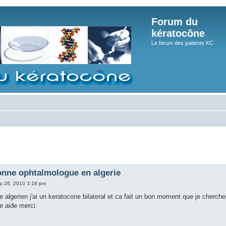
Forum du
kératocône
Le forum des patients KC
onne ophtalmologue en algerie
p 26, 2010 3:18 pm
ne algerien j'ai un keratocone bilateral et ca fait un bon moment que je cherch
re aide merci.