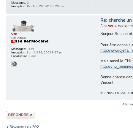
Messages:
2
Inscription:
Dim Aoû 29, 2010 8:28 pm
Re: cherche un
de
V2F
le Mer Sep 2
Bonjour Sofiane et
V2F
Site Admin
Peut être connais-
Messages:
7476
http://www.djelfa.
Inscription:
Lun Juil 28, 2003 8:17 pm
Localisation:
Paris
Mais aussi le CHU 
http://chu_benimes
Bonne chance dans
Vincent
KC: Non / OG=9/10 OD
Affiche
Répondre
Retourner vers FAQ