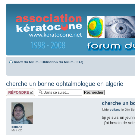
Index du forum
‹
Utilisation du forum
‹
FAQ
cherche un bonne ophtalmologue en algerie
Répondre
cherche un b
de
sofiane
le Dim Se
bjr je suis un jeun
..j'ai besoin de vot
sofiane
Mini KC