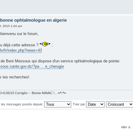
 bonne ophtalmologue en algerie
9, 2010 1:44 am
 bienvenu sur le forum,
tu déjà cette adresse ?
;
info/fr/index.php?news=43
de Beni Messous qui dispose d'un service ophtalmologique de pointe:
sous.sante.gov.dz/?pa ... e_cherugie
 tes recherches!
=0,05/10 Corrigés--- Bonne MAVAC !...
=^
.
^=
r les messages postés depuis:
Trier par
Aller à: