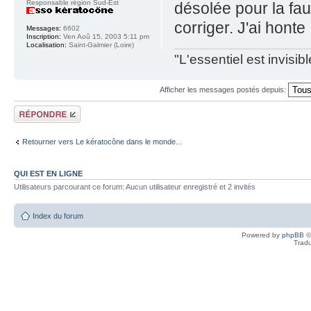
Responsable région Sud-Est
désolée pour la fa
corriger. J'ai honte 
Messages:
6602
Inscription:
Ven Aoû 15, 2003 5:11 pm
Localisation:
Saint-Galmier (Loire)
"L'essentiel est invisi
Afficher les messages postés depuis:
Répondre
Retourner vers Le kératocône dans le monde...
QUI EST EN LIGNE
Utilisateurs parcourant ce forum: Aucun utilisateur enregistré et 2 invités
Index du forum
Powered by
phpBB
©
Tradu