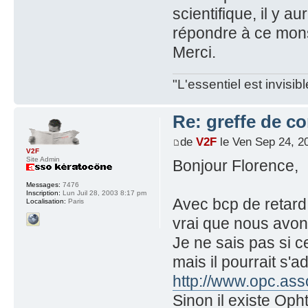
scientifique, il y a
répondre à ce monsi
Merci.
"L'essentiel est invisi
Re: greffe de c
de
V2F
le Ven Sep 24, 2
V2F
Site Admin
Bonjour Florence,
Messages:
7476
Inscription:
Lun Juil 28, 2003 8:17 pm
Avec bcp de retard
Localisation:
Paris
vrai que nous avo
Je ne sais pas si c
mais il pourrait s'
http://www.opc.ass
Sinon il existe Oph