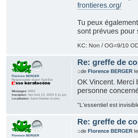
frontieres.org/
Tu peux également
sont prévues pour 
KC: Non / OG=9/10 OD
Re: greffe de c
de
Florence BERGER
le
Florence BERGER
Responsable région Sud-Est
OK Vincent. Merci b
personne concerné
Messages:
6602
Inscription:
Ven Aoû 15, 2003 5:11 pm
Localisation:
Saint-Galmier (Loire)
"L'essentiel est invisi
Re: greffe de c
de
Florence BERGER
le
Florence BERGER