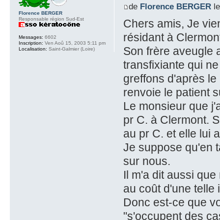
de
Florence BERGER
le
Florence BERGER
Responsable région Sud-Est
Chers amis, Je vien
résidant à Clermont
Messages:
6602
Inscription:
Ven Aoû 15, 2003 5:11 pm
Son frère aveugle a
Localisation:
Saint-Galmier (Loire)
transfixiante qui 
greffons d'après l
renvoie le patient s
Le monsieur que j'
pr C. à Clermont. Su
au pr C. et elle lui
Je suppose qu'en ta
sur nous.
Il m'a dit aussi que
au coût d'une telle
Donc est-ce que vou
"s'occupent des ca